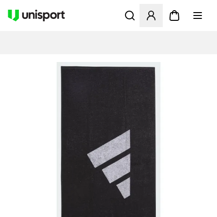
Opent een venster om in te l