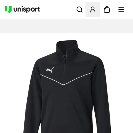
Opent een venster om in te l