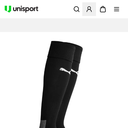
Opent een venster om in te l