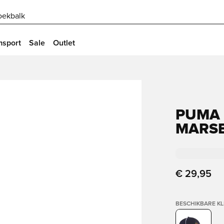
oekbalk
msport
Sale
Outlet
PUMA 
MARSE
€ 29,95
BESCHIKBARE K