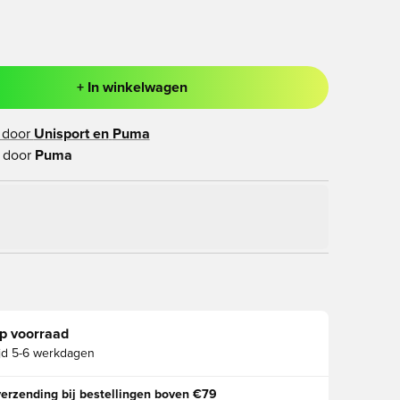
+ In winkelwagen
ter om in te loggen of je aan te melden als lid
 door
Unisport en
Puma
 door
Puma
p voorraad
jd
5-6 werkdagen
verzending bij bestellingen boven €79