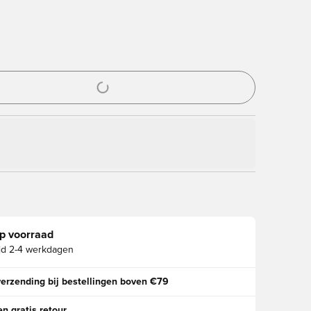
ter om in te loggen of je aan te melden als lid
p voorraad
jd
2-4 werkdagen
verzending bij bestellingen boven €79
n gratis retour