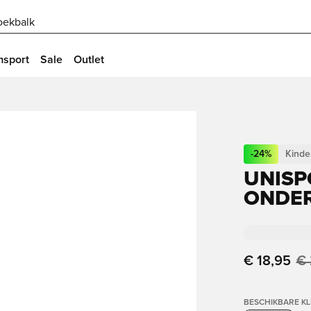
oekbalk
msport
Sale
Outlet
-
24
%
Kinde
UNISP
ONDER
€ 18,95
€ 
BESCHIKBARE K