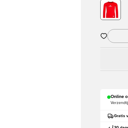
Opent een vens
Online o
Verzendti
Gratis 
30 dage