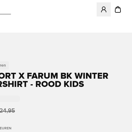
Opent een venster
ren
ORT X FARUM BK WINTER
SHIRT - ROOD KIDS
24,95
LEUREN