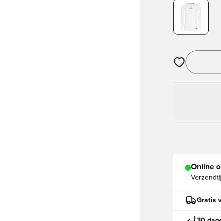
Opent een vens
Online o
Verzendti
Gratis 
30 dage