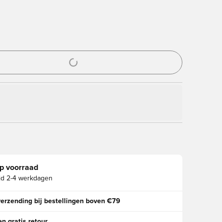
ter om in te loggen of je aan te melden als lid
p voorraad
jd
2-4 werkdagen
verzending bij bestellingen boven €79
n gratis retour