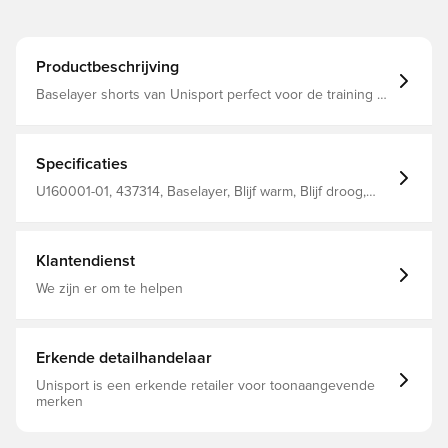
Productbeschrijving
Baselayer shorts van Unisport perfect voor de training of
wedstrijd De pasvorm is nauwsluitend en daardoor wordt
afleiding tot een minimum beperkt De stof helpt de
temperatuur te reguleren en zweet af te voeren van het
lichaam, zodat je droog en warm blijft De brede en
Specificaties
elastische tailleband kan worden uitgerekt voor een
optimale pasvorm Gemaakt van 88% polyester en 12%
U160001-01, 437314, Baselayer, Blijf warm, Blijf droog,
elastaan.
Unisport, Mannen, Zwart, Kort, Volwassenen
Klantendienst
We zijn er om te helpen
Erkende detailhandelaar
Unisport is een erkende retailer voor toonaangevende
merken