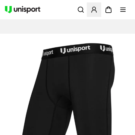
Opent een venster om in te l