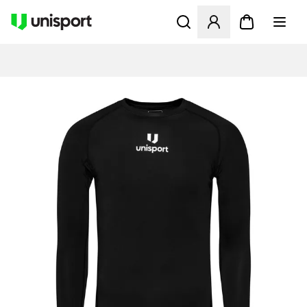
Opent een venster om in te l