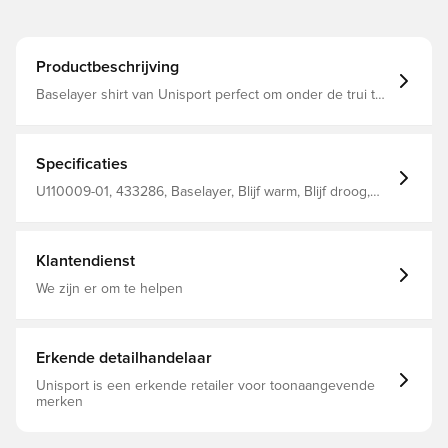
Productbeschrijving
Baselayer shirt van Unisport perfect om onder de trui te
dragen tijdens de training of wedstrijd De stof helpt de
temperatuur te reguleren en zweet af te voeren van het
lichaam, zodat je droog en warm blijft Gemaakt in
naadloos ontwerp voor maximaal comfort Gemaakt van
Specificaties
92% polyester en 8% elastaan.
U110009-01, 433286, Baselayer, Blijf warm, Blijf droog,
Unisport, Mannen, Zwart, Lange mouwen, Volwassenen
Klantendienst
We zijn er om te helpen
Erkende detailhandelaar
Unisport is een erkende retailer voor toonaangevende
merken