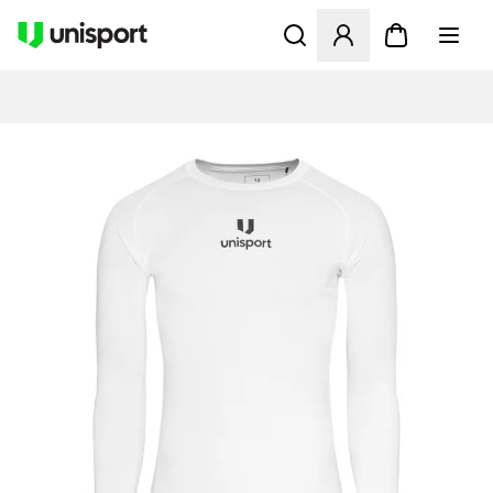
Opent een venster om in te l