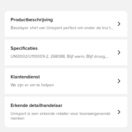
Productbeschrijving
Baselayer shirt van Unisport perfect om onder de trui te
dragen tijdens de training of wedstrijd De stof helpt de
temperatuur te reguleren en zweet af te voeren van het
lichaam, zodat je droog en warm blijft Gemaakt in
naadloos ontwerp voor maximaal comfort Gemaakt van
Specificaties
92% polyester en 8% elastaan.
UNI3002/U110009-2, 268088, Blijf warm, Blijf droog,
Unisport, Volwassenen, Mannen, Wit, Lange mouwen,
Baselayer
Klantendienst
We zijn er om te helpen
Erkende detailhandelaar
Unisport is een erkende retailer voor toonaangevende
merken