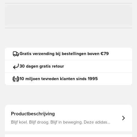
Gratis verzending bij bestellingen boven €79
30 dagen gratis retour
10 miljoen tevreden klanten sinds 1995
Productbeschrijving
Blijf koel. Blijf droog. Blijf in beweging. Deze adidas
Terrex hoofdband is jouw partner voor hardlopen, hikes
en fietstochten. Het zachte, lichte stretchmateriaal met