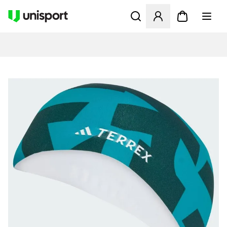
Opent een venster om in te l