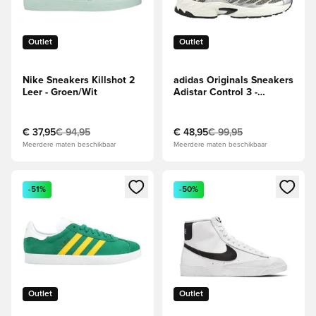
Outlet
Outlet
Nike Sneakers Killshot 2
adidas Originals Sneakers
Leer - Groen/Wit
Adistar Control 3 -
Bruin/Wit/Zilver
€ 37,95
€ 94,95
€ 48,95
€ 99,95
Meerdere maten beschikbaar
Meerdere maten beschikbaar
Opent een venster om in te loggen of je aan te melden als li
Opent een venster om in te log
-51%
-50%
Outlet
Outlet