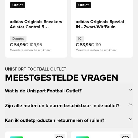
Outlet
Outlet
adidas Originals Sneakers
adidas Originals Spezial
Adistar Control 5 -
IN - Zwart/Wit/Bruin
Grijs/Crew White/Wonder
Silver Dames
Dames
IC
€ 54,95
€ 109,95
€ 53,95
€ 110
Meerdere maten beschikbaar
Meerdere maten beschikbaar
UNISPORT FOOTBALL OUTLET
MEESTGESTELDE VRAGEN
Wat is de Unisport Football Outlet?
Zijn alle maten en kleuren beschikbaar in de outlet?
Kan ik outletproducten retourneren of ruilen?
Opent een venster om in te loggen of je aan te melden als li
Opent een venster om in te log