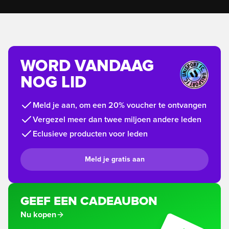
WORD VANDAAG
NOG LID
Meld je aan, om een 20% voucher te ontvangen
Vergezel meer dan twee miljoen andere leden
Eclusieve producten voor leden
Meld je gratis aan
GEEF EEN CADEAUBON
Nu kopen