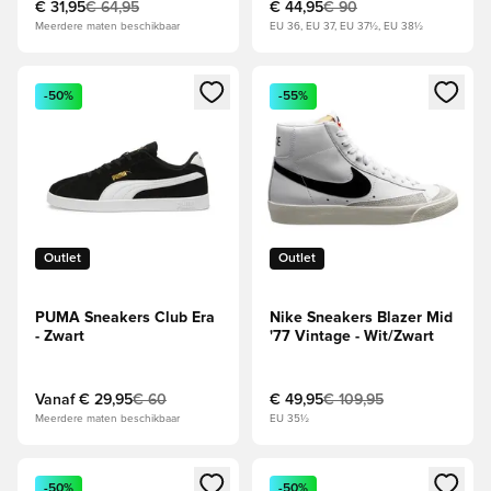
€ 31,95
€ 64,95
€ 44,95
€ 90
Meerdere maten beschikbaar
EU 36, EU 37, EU 37½, EU 38½
Opent een venster om in te loggen of je aan te melden als li
Opent een venster om in te log
-50%
-55%
Outlet
Outlet
PUMA Sneakers Club Era
Nike Sneakers Blazer Mid
- Zwart
'77 Vintage - Wit/Zwart
Vanaf
€ 29,95
€ 60
€ 49,95
€ 109,95
Meerdere maten beschikbaar
EU 35½
Opent een venster om in te loggen of je aan te melden als li
Opent een venster om in te log
-50%
-50%