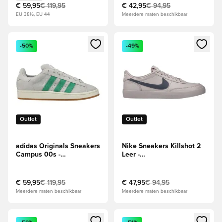
€ 59,95
€ 119,95
€ 42,95
€ 94,95
EU 38½, EU 44
Meerdere maten beschikbaar
Opent een venster om in te loggen of je aan te melden als li
Opent een venster om in te log
-50%
-49%
Outlet
Outlet
adidas Originals Sneakers
Nike Sneakers Killshot 2
Campus 00s -
Leer -
Grijs/Groen/Wit
Platinapilolet/Grijs/Wit
€ 59,95
€ 119,95
€ 47,95
€ 94,95
Meerdere maten beschikbaar
Meerdere maten beschikbaar
Opent een venster om in te loggen of je aan te melden als li
Opent een venster om in te log