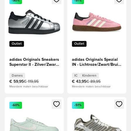
-50%
-51%
Outlet
Outlet
adidas Originals Sneakers
adidas Originals Spezial
Superstar II - Zilver/Zwart
IN - Lichtroze/Zwart/Bruin
Dames
Kids
Dames
IC
Kinderen
€ 59,95
€ 119,95
€ 43,95
€ 89,95
Meerdere maten beschikbaar
Meerdere maten beschikbaar
Opent een venster om in te loggen of je aan te melden als li
Opent een venster om in te log
-60%
-51%