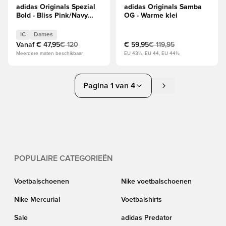
adidas Originals Spezial
adidas Originals Samba
Bold - Bliss Pink/Navy
OG - Warme klei
Dames
IC
Dames
Vanaf
€ 47,95
€ 120
€ 59,95
€ 119,95
Meerdere maten beschikbaar
EU 43½, EU 44, EU 44½
Pagina 1 van 4
POPULAIRE CATEGORIEËN
Voetbalschoenen
Nike voetbalschoenen
Nike Mercurial
Voetbalshirts
Sale
adidas Predator