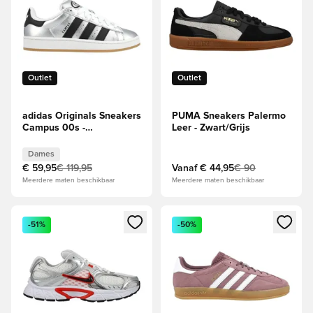
Outlet
Outlet
adidas Originals Sneakers
PUMA Sneakers Palermo
Campus 00s -
Leer - Zwart/Grijs
Zilver/Zwart/Wit Dames
Dames
€ 59,95
€ 119,95
Vanaf
€ 44,95
€ 90
Meerdere maten beschikbaar
Meerdere maten beschikbaar
Opent een venster om in te loggen of je aan te melden als li
Opent een venster om in te log
-51%
-50%