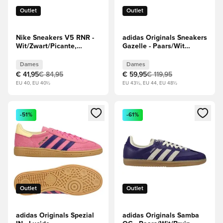
Outlet
Outlet
Nike Sneakers V5 RNR -
adidas Originals Sneakers
Wit/Zwart/Picante,
Gazelle - Paars/Wit
rood/Donkergrijs Dames
Dames
Dames
Dames
€ 41,95
€ 84,95
€ 59,95
€ 119,95
EU 40, EU 40½
EU 43½, EU 44, EU 48½
Opent een venster om in te loggen of je aan te melden als li
Opent een venster om in te log
-51%
-61%
Outlet
Outlet
adidas Originals Spezial
adidas Originals Samba