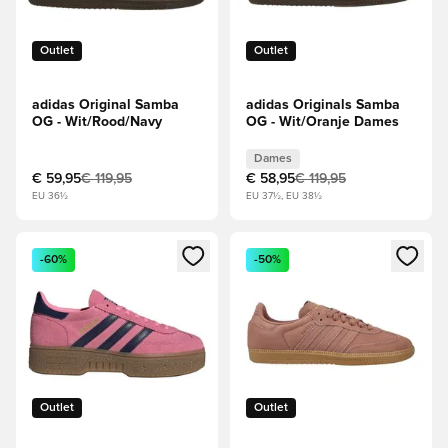
Outlet
Outlet
adidas Original Samba
adidas Originals Samba
OG - Wit/Rood/Navy
OG - Wit/Oranje Dames
Dames
€ 59,95
€ 119,95
€ 58,95
€ 119,95
EU 36½
EU 37½, EU 38½
Opent een venster om in te loggen of je aan te melden als li
Opent een venster om in te log
-60%
-50%
Outlet
Outlet