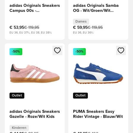
adidas Originals Sneakers
adidas Originals Samba
Campus 00s -
OG - Wit/Groen/Wit
Paars/Wit/Wit
Dames
Dames
€ 53,95
€ 119,95
€ 59,95
€ 119,95
EU 36, EU 37½, EU 38, EU 38½
EU 36, EU 36½
Opent een venster om in te loggen of je aan te melden als li
Opent een venster om in te log
-50%
-50%
Outlet
Outlet
adidas Originals Sneakers
PUMA Sneakers Easy
Gazelle - Roze/Wit Kids
Rider Vintage - Blauw/Wit
Kinderen