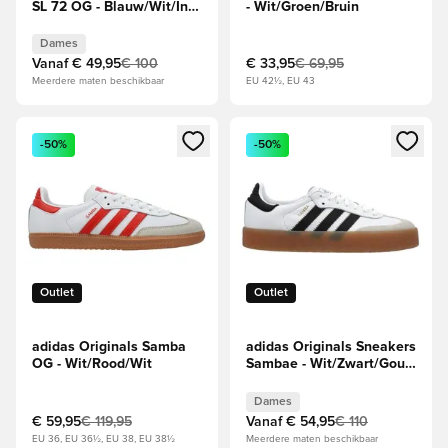
SL 72 OG - Blauw/Wit/Inkt
- Wit/Groen/Bruin
die vooraf is gebruikt
Dames
Dames
Vanaf
€ 49,95
€ 100
€ 33,95
€ 69,95
Meerdere maten beschikbaar
EU 42½, EU 43
Opent een venster om in te loggen of je aan te melden als li
Opent een venster om in te log
-50%
-50%
Outlet
Outlet
adidas Originals Samba
adidas Originals Sneakers
OG - Wit/Rood/Wit
Sambae - Wit/Zwart/Goud
Dames
Dames
€ 59,95
€ 119,95
Vanaf
€ 54,95
€ 110
EU 36, EU 36½, EU 38, EU 38½
Meerdere maten beschikbaar