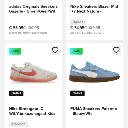
adidas Originals Sneakers
Nike Sneakers Blazer Mid
Gazelle - Groen/Geel/Wit
'77 Next Nature -
Wit/Zwart Dames
Dames
€ 53,95
€ 109,95
€ 54,95
€ 109,95
Meerdere maten beschikbaar
EU 35½, EU 36½, EU 37½
Opent een venster om in te loggen of je aan te melden als li
Opent een venster om in te log
-51%
-50%
Outlet
Outlet
Nike Streetgato IC -
PUMA Sneakers Palermo
Wit/Abrikozenagaat Kids
- Blauw/Wit
Kinderen