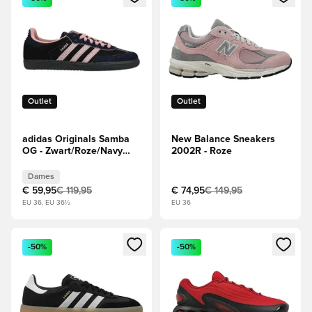
Outlet
Outlet
adidas Originals Samba
New Balance Sneakers
OG - Zwart/Roze/Navy
2002R - Roze
Dames
Dames
€ 59,95
€ 119,95
€ 74,95
€ 149,95
EU 36, EU 36½
EU 36
Opent een venster om in te loggen of je aan te melden als li
Opent een venster om in te log
-50%
-50%