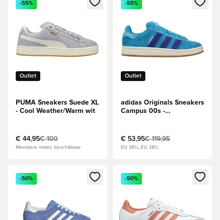
-55%
-55%
Outlet
Outlet
PUMA Sneakers Suede XL
adidas Originals Sneakers
- Cool Weather/Warm wit
Campus 00s -
Blauw/Navy/Wit
€ 44,95
€ 100
€ 53,95
€ 119,95
Meerdere maten beschikbaar
EU 36½, EU 38½
Opent een venster om in te loggen of je aan te melden als li
Opent een venster om in te log
-50%
-50%