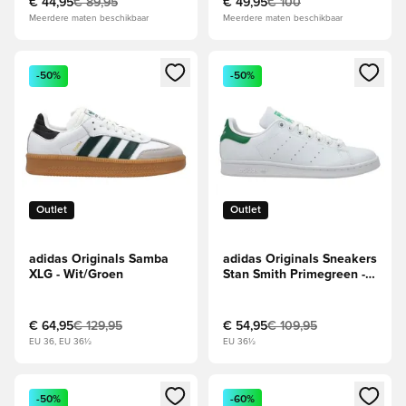
€ 44,95
€ 89,95
€ 49,95
€ 100
Meerdere maten beschikbaar
Meerdere maten beschikbaar
Opent een venster om in te loggen of je aan te melden als li
Opent een venster om in te log
-50%
-50%
Outlet
Outlet
adidas Originals Samba
adidas Originals Sneakers
XLG - Wit/Groen
Stan Smith Primegreen -
Wit/Groen
€ 64,95
€ 129,95
€ 54,95
€ 109,95
EU 36, EU 36½
EU 36½
Opent een venster om in te loggen of je aan te melden als li
Opent een venster om in te log
-50%
-60%