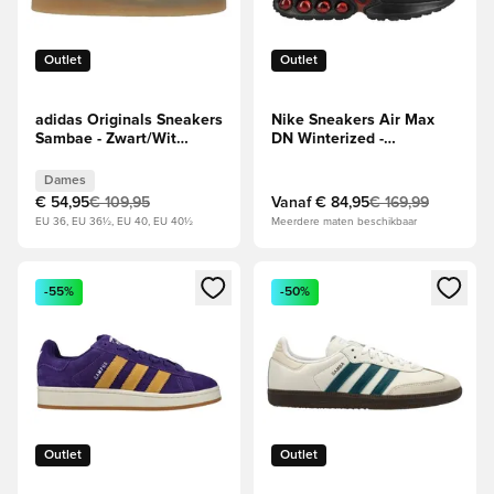
Outlet
Outlet
adidas Originals Sneakers
Nike Sneakers Air Max
Sambae - Zwart/Wit
DN Winterized -
Dames
Bordeaux/Zwart/Rood
Dames
€ 54,95
€ 109,95
Vanaf
€ 84,95
€ 169,99
EU 36, EU 36½, EU 40, EU 40½
Meerdere maten beschikbaar
Opent een venster om in te loggen of je aan te melden als li
Opent een venster om in te log
-55%
-50%
Outlet
Outlet