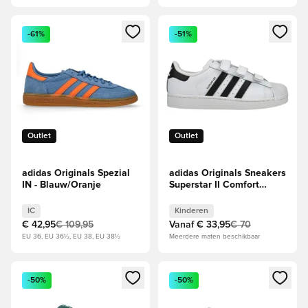
Opent een venster om in te loggen of je aan te melden als li
Opent een venster om in te log
-61%
-51%
Outlet
Outlet
adidas Originals Spezial
adidas Originals Sneakers
IN - Blauw/Oranje
Superstar II Comfort
Closure - Wit/Zwart Kids
IC
Kinderen
€ 42,95
€ 109,95
Vanaf
€ 33,95
€ 70
EU 36, EU 36½, EU 38, EU 38½
Meerdere maten beschikbaar
Opent een venster om in te loggen of je aan te melden als li
Opent een venster om in te log
-50%
-50%