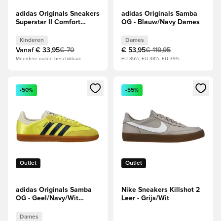
adidas Originals Sneakers
adidas Originals Samba
Superstar II Comfort
OG - Blauw/Navy Dames
Closure - Zwart/Wit Kids
Kinderen
Dames
Vanaf
€ 33,95
€ 70
€ 53,95
€ 119,95
Meerdere maten beschikbaar
EU 36½, EU 38½, EU 39½
Opent een venster om in te loggen of je aan te melden als li
Opent een venster om in te log
-50%
-55%
Outlet
Outlet
adidas Originals Samba
Nike Sneakers Killshot 2
OG - Geel/Navy/Wit
Leer - Grijs/Wit
Dames
Dames