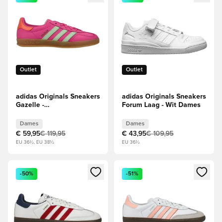
Outlet
Outlet
adidas Originals Sneakers
adidas Originals Sneakers
Gazelle -
Forum Laag - Wit Dames
Roze/Groen/Oranje
Dames
Dames
Dames
€ 59,95
€ 119,95
€ 43,95
€ 109,95
EU 36½, EU 38½
EU 36½
Opent een venster om in te loggen of je aan te melden als li
Opent een venster om in te log
-50%
-51%