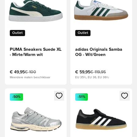
Outlet
Outlet
PUMA Sneakers Suede XL
adidas Originals Samba
- Mirte/Warm wit
OG - Wit/Groen
€ 49,95
€ 100
€ 59,95
€ 119,95
Meerdere maten beschikbaar
EU 35½, EU 36, EU 36½
Opent een venster om in te loggen of je aan te melden als li
Opent een venster om in te log
-50%
-51%