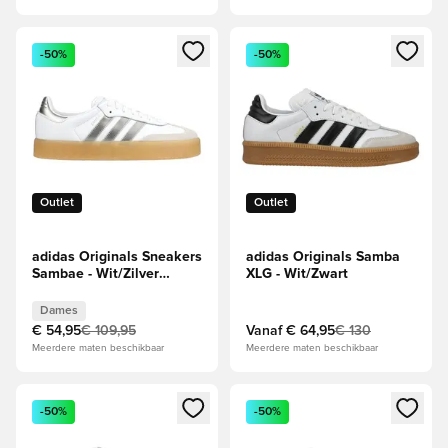
Opent een venster om in te loggen of je aan te melden als li
Opent een venster om in te log
-50%
-50%
Outlet
Outlet
adidas Originals Sneakers
adidas Originals Samba
Sambae - Wit/Zilver
XLG - Wit/Zwart
Dames
Dames
€ 54,95
€ 109,95
Vanaf
€ 64,95
€ 130
Meerdere maten beschikbaar
Meerdere maten beschikbaar
Opent een venster om in te loggen of je aan te melden als li
Opent een venster om in te log
-50%
-50%