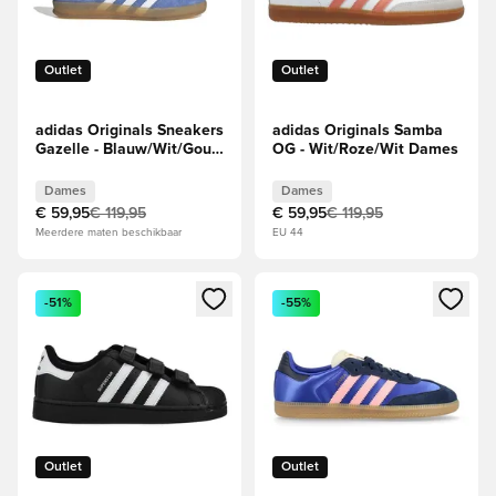
Outlet
Outlet
adidas Originals Sneakers
adidas Originals Samba
Gazelle - Blauw/Wit/Goud
OG - Wit/Roze/Wit Dames
Dames
Dames
Dames
€ 59,95
€ 119,95
€ 59,95
€ 119,95
Meerdere maten beschikbaar
EU 44
Opent een venster om in te loggen of je aan te melden als li
Opent een venster om in te log
-51%
-55%
Outlet
Outlet