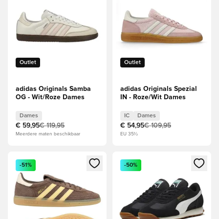
Outlet
Outlet
adidas Originals Samba
adidas Originals Spezial
OG - Wit/Roze Dames
IN - Roze/Wit Dames
Dames
IC
Dames
€ 59,95
€ 119,95
€ 54,95
€ 109,95
Meerdere maten beschikbaar
EU 35½
Opent een venster om in te loggen of je aan te melden als li
Opent een venster om in te log
-51%
-50%