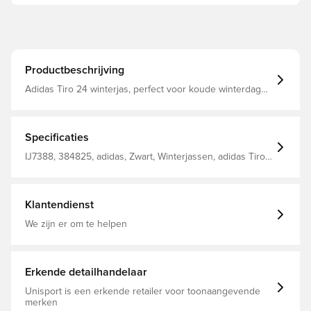
Productbeschrijving
Adidas Tiro 24 winterjas, perfect voor koude winterdagen
Praktische capuchon beschermt tegen weer en wind In
de zijzakken kun je persoonlijke spullen opbergen of je
handen warm houden Standaard pasvorm Bevat minimaal
70% gerecycleerd materiaal
Specificaties
IJ7388, 384825, adidas, Zwart, Winterjassen, adidas Tiro,
Lange mouwen, Volwassenen
Klantendienst
We zijn er om te helpen
Erkende detailhandelaar
Unisport is een erkende retailer voor toonaangevende
merken