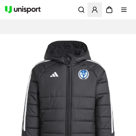
Opent een venster om in te l