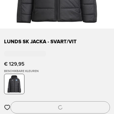
LUNDS SK JACKA - SVART/VIT
€ 129,95
BESCHIKBARE KLEUREN
Opent een venster om in te loggen of je aan te melden als lid