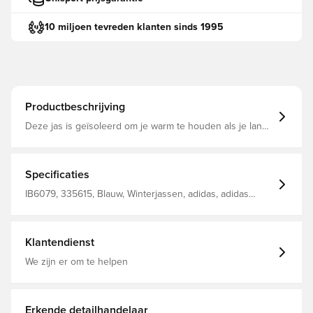
10 miljoen tevreden klanten sinds 1995
Productbeschrijving
Deze jas is geïsoleerd om je warm te houden als je langs
de kant staat Capuchon en stormflap beschermen je
tegen weersinvloeden Normale pasvorm Stormflap met
drukknoppen 100% nylon
Specificaties
IB6079, 335615, Blauw, Winterjassen, adidas, adidas
Entrada, Lange mouwen, Mannen, Kinderen
Klantendienst
We zijn er om te helpen
Erkende detailhandelaar