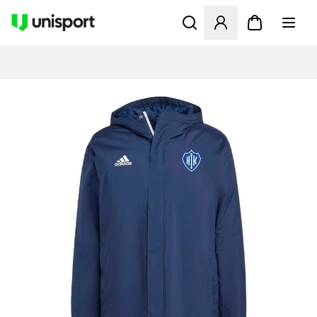
Opent een venster om in te l