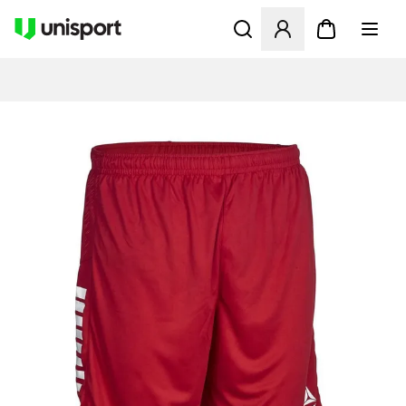
Opent een venster om in te l