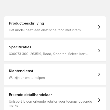
Productbeschrijving
Het model heeft een elastische rand met intern
loopkoord, die naar behoefte kan worden aangepast
voor de best mogelijke pasvorm Standaard pasvorm
Gemaakt van 100% polyester. Voor kinderen.
Specificaties
600073-300, 263519, Rood, Kinderen, Select, Kort,
Voetbalshorts
Klantendienst
We zijn er om te helpen
Erkende detailhandelaar
Unisport is een erkende retailer voor toonaangevende
merken