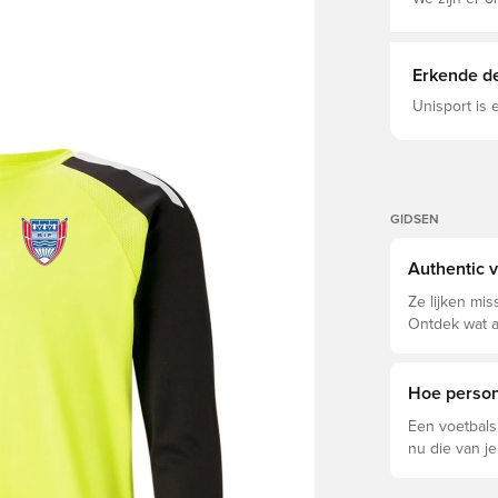
Erkende de
Unisport is
GIDSEN
Authentic v
Ze lijken mis
Ontdek wat a
welke voor jo
Hoe persona
Een voetbals
nu die van je