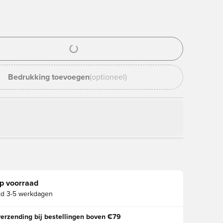
ter om in te loggen of je aan te melden als lid
Bedrukking toevoegen
(optioneel)
p voorraad
jd
3-5 werkdagen
verzending bij bestellingen boven €79