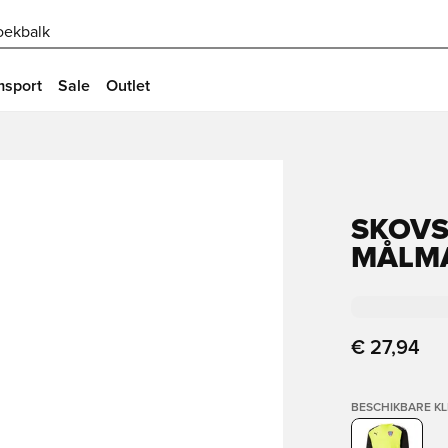
oekbalk
msport
Sale
Outlet
SKOVS
MÅLM
€ 27,94
BESCHIKBARE K