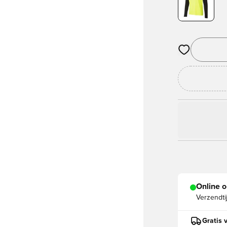
Opent een vens
Online o
Verzendti
Gratis 