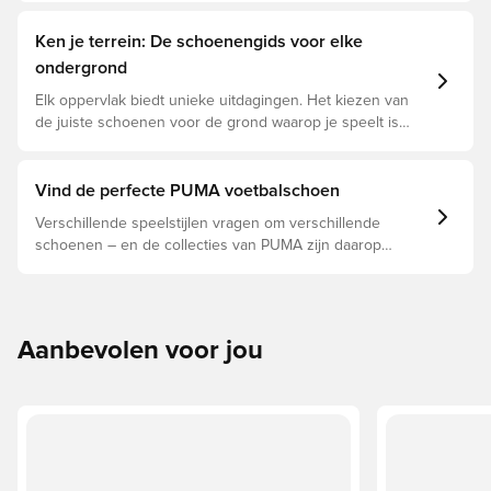
Ken je terrein: De schoenengids voor elke
ondergrond
Elk oppervlak biedt unieke uitdagingen. Het kiezen van
de juiste schoenen voor de grond waarop je speelt is
daarom essentieel voor optimale prestaties,
blessurepreventie en een lange levensduur van de
schoen. Lees verder om te zien welke schoenen de
Vind de perfecte PUMA voetbalschoen
beste keuze zijn voor de verschillende ondergronden.
Verschillende speelstijlen vragen om verschillende
schoenen – en de collecties van PUMA zijn daarop
afgestemd. Lees verder om te zien of de PUMA FUTURE,
ULTRA of KING perfect bij je past.
Aanbevolen voor jou