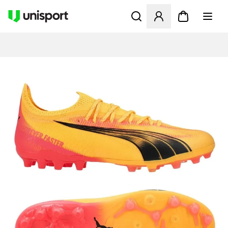
Opent een venster om in te l