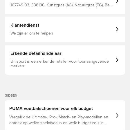
subliem comfort en verhoogde duurzaamheid biedt De
naadloze PWRTAPE-functie zorgt ervoor dat de voet
107749 03, 338136, Kunstgras (AG), Natuurgras (FG), Best,
precies de juiste hoeveelheid extra ondersteuning en
Voetbalschoenen, Mannen, Vrouwen, PUMA, Zonder sok,
stabiliteit krijgt bij het veranderen van richting, zelfs bij de
Ultimate, Synthetisch, Ultra, Snelheid, Volwassenen,
hoogste snelheid SpeedUnit-buitenzool met dubbele
PUMA Forever Faster, Oranje, Synthetic
dichtheid voor dynamische tractie en optimale aandrijving
Klantendienst
Bekleding bestaande uit minstens 20% gerecycleerd
materiaal, wat een volgende stap is op weg naar een
We zijn er om te helpen
groenere toekomst Gebreide, laag uitgesneden
constructie bij de enkel, waardoor alle voettypes
gemakkelijk snel in de schoenen kunnen stappen
Klassiek, bijpassend vetersysteem MG-noppen voor
Erkende detailhandelaar
zowel natuurgras als kunstgrasvelden.
Unisport is een erkende retailer voor toonaangevende
merken
GIDSEN
PUMA voetbalschoenen voor elk budget
Vergelijk de Ultimate-, Pro-, Match- en Play-modellen en
ontdek op welke spelniveaus en welk budget ze zijn
afgestemd.