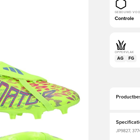
GEBOUWD VO
Controle
OPPERVLAK
AG
FG
Productbes
Specificat
JP9827, 3774
Zonder sok,