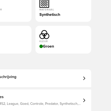
OR
MATERIAAL
Synthetisch
KLEUR
Groen
chrijving
ies
52, League, Goed, Controle, Predator, Synthetisch,
 adidas, Mannen, Voetbalschoenen, Kunstgras (AG),