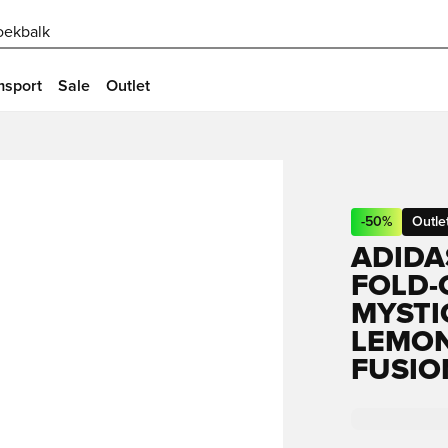
oekbalk
msport
Sale
Outlet
-
50
%
Outle
ADIDA
FOLD-
MYSTI
LEMON
FUSIO