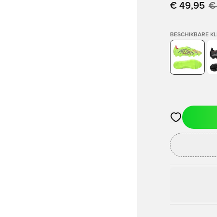
€ 49,95
€
BESCHIKBARE K
Opent een vens