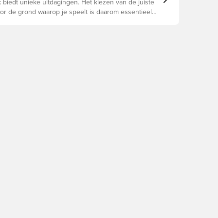
 biedt unieke uitdagingen. Het kiezen van de juiste
r de grond waarop je speelt is daarom essentieel
e prestaties, blessurepreventie en een lange
an de schoen. Lees verder om te zien welke
beste keuze zijn voor de verschillende
n.