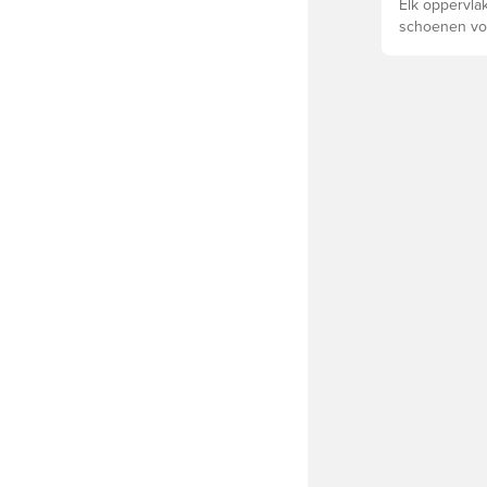
Elk oppervlak
schoenen voo
voor optimal
levensduur v
schoenen de 
ondergronde