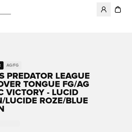
Opent een venster
t
AG/FG
S PREDATOR LEAGUE
OVER TONGUE FG/AG
C VICTORY - LUCID
/LUCIDE ROZE/BLUE
N