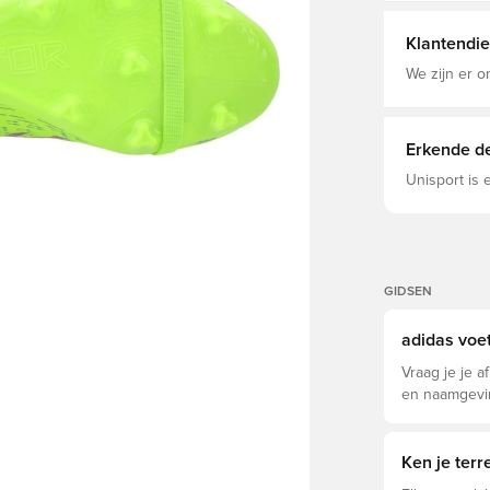
Natuurgras (
Klantendie
We zijn er o
Erkende de
Unisport is
GIDSEN
adidas voe
Vraag je je a
en naamgevin
Elite, Pro, L
Ken je ter