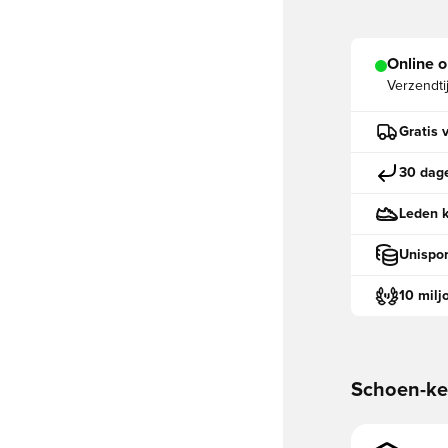
Online o
Verzendti
Gratis 
30 dage
Leden k
Unispor
10 milj
Schoen-k