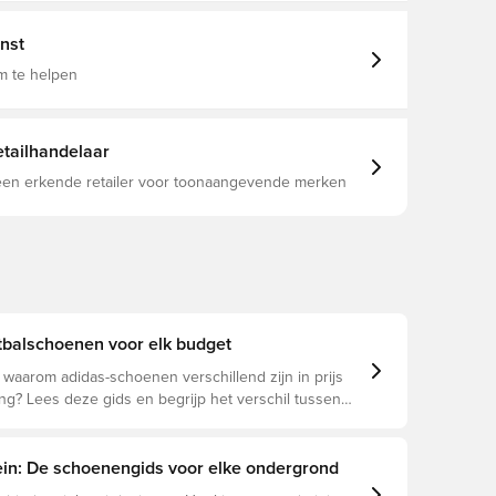
FG), Volwassenen, Groen, adidas Mystic Victory
nst
m te helpen
tailhandelaar
 een erkende retailer voor toonaangevende merken
tbalschoenen voor elk budget
f waarom adidas-schoenen verschillend zijn in prijs
g? Lees deze gids en begrijp het verschil tussen
eague en Club.
rein: De schoenengids voor elke ondergrond