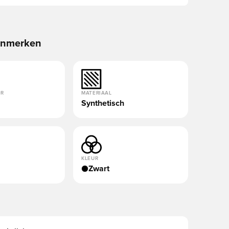
enmerken
OR
MATERIAAL
Synthetisch
KLEUR
Zwart