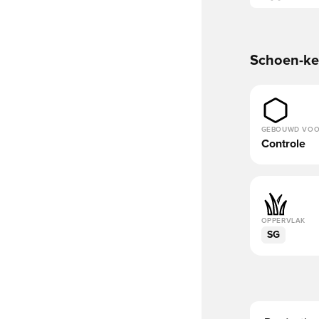
Schoen-k
GEBOUWD VO
Controle
OPPERVLAK
SG