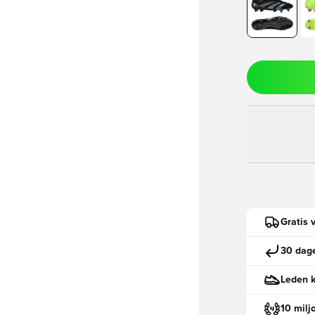
Gratis 
30 dage
Leden k
10 milj