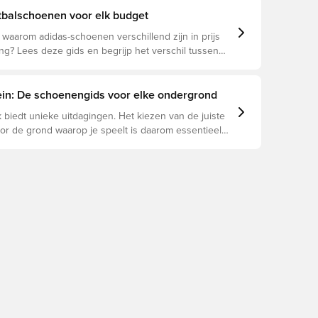
tbalschoenen voor elk budget
f waarom adidas-schoenen verschillend zijn in prijs
g? Lees deze gids en begrijp het verschil tussen
eague en Club.
rein: De schoenengids voor elke ondergrond
 biedt unieke uitdagingen. Het kiezen van de juiste
r de grond waarop je speelt is daarom essentieel
e prestaties, blessurepreventie en een lange
an de schoen. Lees verder om te zien welke
beste keuze zijn voor de verschillende
n.