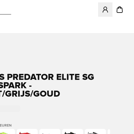
Opent een venster
S PREDATOR ELITE SG
SPARK -
/GRIJS/GOUD
LEUREN