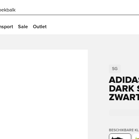
oekbalk
msport
Sale
Outlet
SG
ADIDA
DARK 
ZWART
BESCHIKBARE K