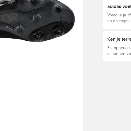
adidas voe
Vraag je je a
en naamgevin
Elite, Pro, L
Ken je ter
Elk oppervlak
schoenen voo
voor optimal
levensduur v
schoenen de 
ondergronde