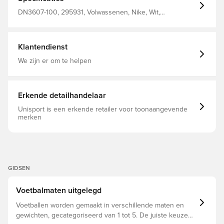
DN3607-100, 295931, Volwassenen, Nike, Wit,
Natuurgras, Mannen, Voetballen, 60% Rubber 15%
Polyurethane 13% Polyester 12% Eva
Klantendienst
We zijn er om te helpen
Erkende detailhandelaar
Unisport is een erkende retailer voor toonaangevende
merken
GIDSEN
Voetbalmaten uitgelegd
Voetballen worden gemaakt in verschillende maten en
gewichten, gecategoriseerd van 1 tot 5. De juiste keuze