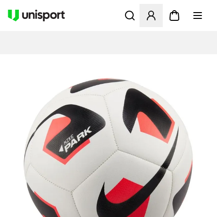
Opent een venster om in te l