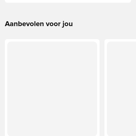
hangt af van factoren zoals leeftijd, vaardigheden en het
beoogde gebruik, waaronder de competitieregels en
trainingsmethoden.
Aanbevolen voor jou