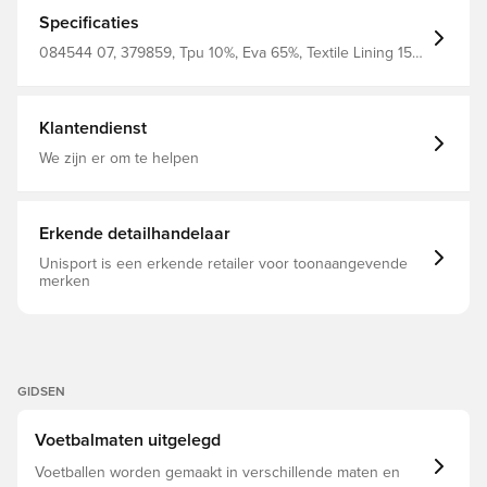
aantrekkelijke esthetiek Officiële stijl van de club TPU
10%, EVA 65%, VOERING VAN TEXTIEL 15%, SR-BLAAS
Specificaties
10%
084544 07, 379859, Tpu 10%, Eva 65%, Textile Lining 15%,
Sr Bladder 10%, Grijs, Blauw, Volwassenen, PUMA,
Natuurgras, Mannen, Voetballen
Klantendienst
We zijn er om te helpen
Erkende detailhandelaar
Unisport is een erkende retailer voor toonaangevende
merken
GIDSEN
Voetbalmaten uitgelegd
Voetballen worden gemaakt in verschillende maten en