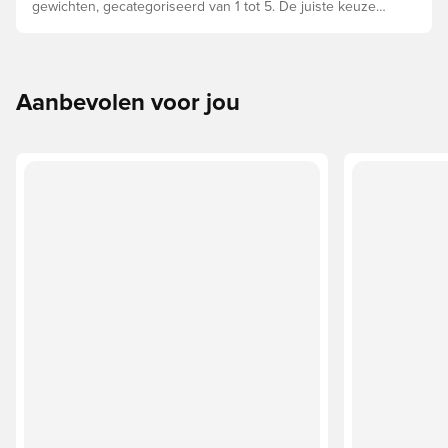
gewichten, gecategoriseerd van 1 tot 5. De juiste keuze
hangt af van factoren zoals leeftijd, vaardigheden en het
beoogde gebruik, waaronder de competitieregels en
trainingsmethoden.
Aanbevolen voor jou