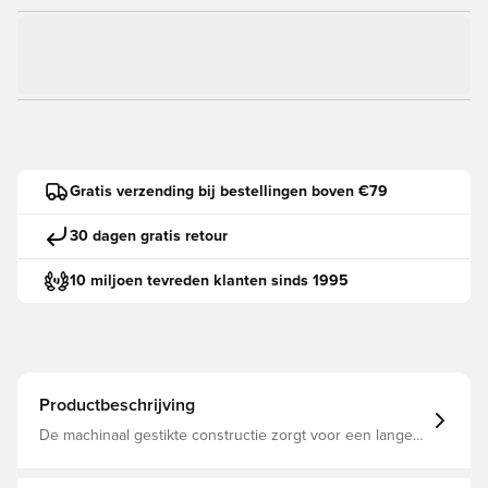
Gratis verzending bij bestellingen boven €79
30 dagen gratis retour
10 miljoen tevreden klanten sinds 1995
Productbeschrijving
De machinaal gestikte constructie zorgt voor een lange
levensduur Met 32 panelen voor optimale balcontrole en
reactievermogen TPU-materiaal biedt een visueel