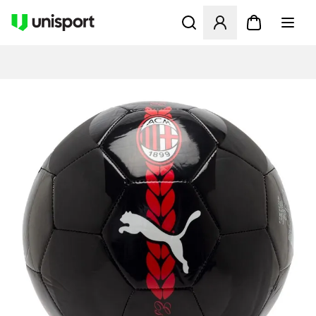
Opent een venster om in te l