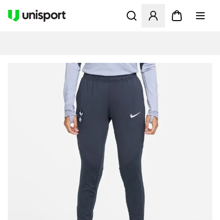
Opent een venster om in te l