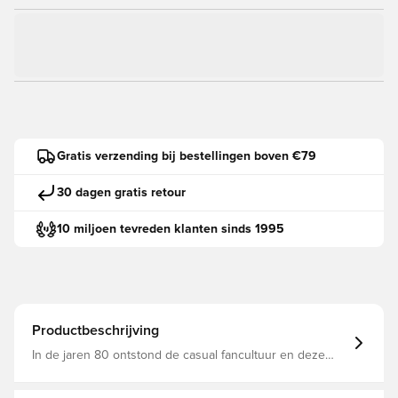
Gratis verzending bij bestellingen boven €79
30 dagen gratis retour
10 miljoen tevreden klanten sinds 1995
Productbeschrijving
In de jaren 80 ontstond de casual fancultuur en deze
adidas Arsenal joggingbroek maakt deel uit van een
collectie die een eerbetoon is aan die tijd Elastische taille