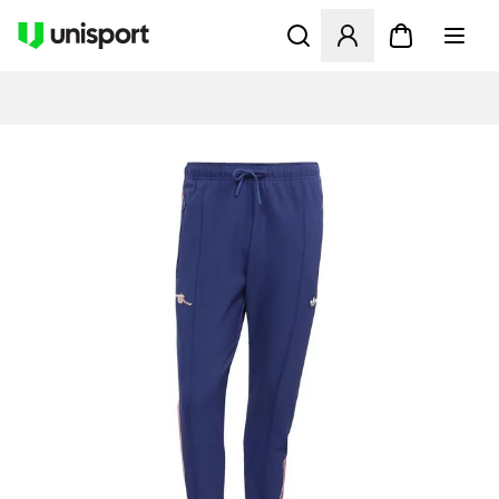
Opent een venster om in te l