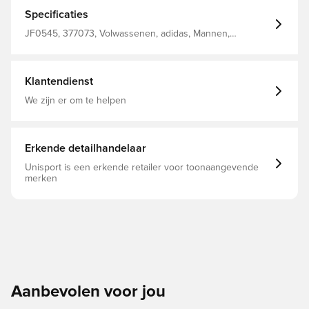
met trekkoord Zakken met ritssluiting aan de voorkant
Geribbelde manchetten Geborduurd embleem van
Specificaties
Arsenal Slanke pasvorm 94% gerecycleerd polyester 6%
elastaan
JF0545, 377073, Volwassenen, adidas, Mannen,
Trainingsbroeken, Lang, Blauw
Klantendienst
We zijn er om te helpen
Erkende detailhandelaar
Unisport is een erkende retailer voor toonaangevende
merken
Aanbevolen voor jou