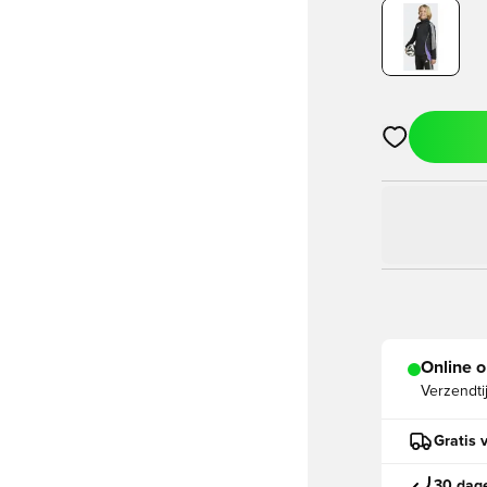
Opent een vens
Online o
Verzendti
Gratis 
30 dage