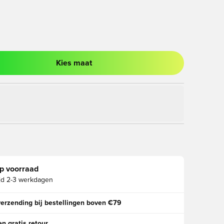
Kies maat
ter om in te loggen of je aan te melden als lid
p voorraad
jd
2-3 werkdagen
verzending bij bestellingen boven €79
n gratis retour