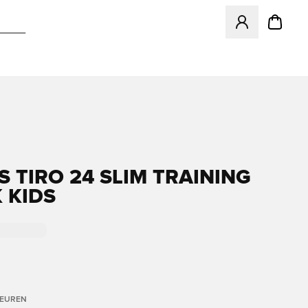
Opent een venster
S TIRO 24 SLIM TRAINING
 KIDS
LEUREN