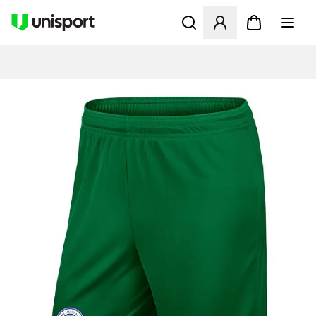
Opent een venster om in te l