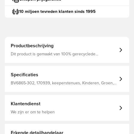
10 miljoen tevreden klanten sinds 1995
Productbeschrijving
Dit product is gemaakt van 100% gerecyclede
polyestervezels Deze shorts zijn voorzien van Nike Dri-
FIT technologie, zodat je altijd droog en comfortabel blijft.
Dit model is ongevoerd en heeft een verstelbare
tailleband. Gemaakt van 100% polyester. Je kunt dit
Specificaties
model personaliseren met initialen en/of rugnummer.
BV6865-302, 170939, keeperstenues, Kinderen, Groen,
Nike, Kort, Mannen, Nike Park, Voetbalshorts, 2017/18,
This Product Is Made With 100% Recycled Polyester
Fibers
Klantendienst
We zijn er om te helpen
Erkende detailhandelaar