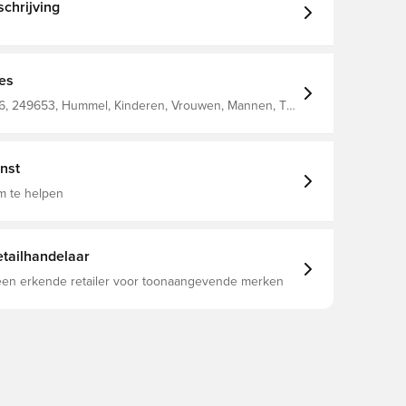
chrijving
ies
, 249653, Hummel, Kinderen, Vrouwen, Mannen, T-
, 100% Pl - Knit
nst
m te helpen
tailhandelaar
 een erkende retailer voor toonaangevende merken