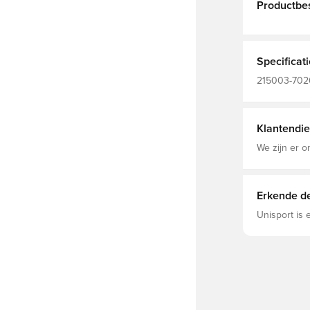
Productbes
Specificat
215003-7026
shirts, Blauw
Klantendie
We zijn er o
Erkende de
Unisport is