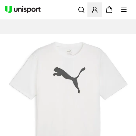
Opent een venster om in te l