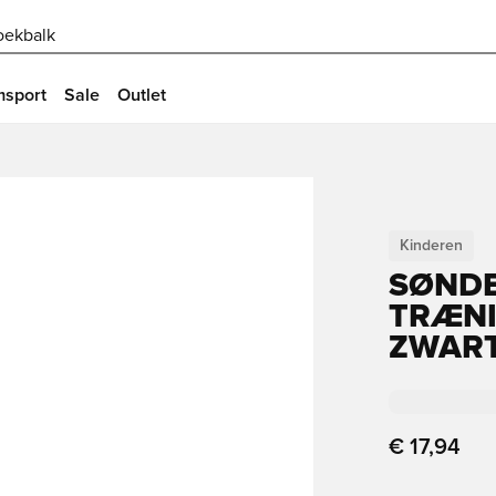
oekbalk
msport
Sale
Outlet
Kinderen
SØNDE
TRÆNI
ZWART
€ 17,94