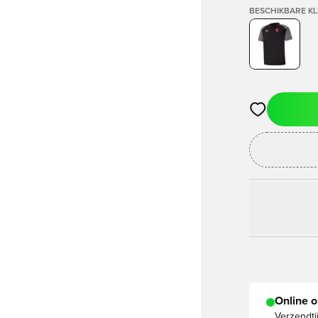
BESCHIKBARE K
Opent een vens
Online o
Verzendti