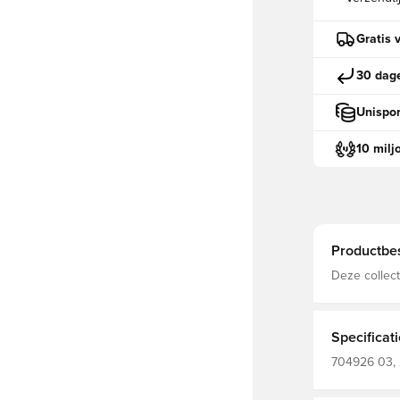
Gratis 
30 dage
Unispor
10 milj
Productbes
Deze collect
van de over
voor hoge pr
comfort buit
Specificat
704926 03, 
PUMA, Zwart,
- 140.00 G/