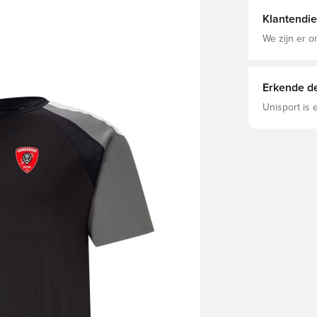
- Drycell (F
Interlock - 
Klantendie
Absorbency&
We zijn er o
Erkende de
Unisport is