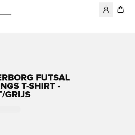
Opent een venster
RBORG FUTSAL
NGS T-SHIRT -
/GRIJS