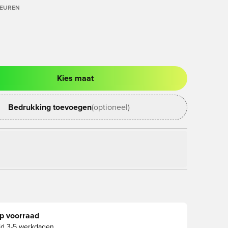
LEUREN
Kies maat
ter om in te loggen of je aan te melden als lid
Bedrukking toevoegen
(optioneel)
p voorraad
jd
3-5 werkdagen