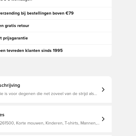
verzending bij bestellingen boven €79
n gratis retour
t prijsgarantie
oen tevreden klanten sinds 1995
chrijving
ie is voor degenen die net zoveel van de strijd als
winning genieten. Een opnieuw ontworpen pasvorm
estaties en perfecte draagbaarheid. Voor jouw
en het veld en je wedstrijden op het veld.
ies
261500, Korte mouwen, Kinderen, T-shirts, Mannen,
 Main Material 1: 100% Polyester Recycled - Interlock
M² - Piece Dyed - Chemical - Absorbency&/Or Wicking