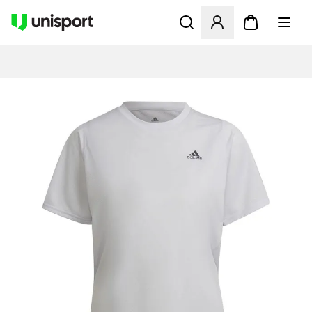
Opent een venster om in te l