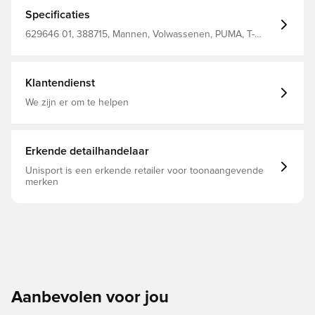
dir den mühelosen Charme und setze jeden Tag ein
Statement mit PUMA. Oversized Fit 160 g/m², Single-
Specificaties
Jersey-Gewebe Reguläre Länge Rundhalsausschnitt
Kurze Ärmel PUMA Branding-Details
629646 01, 388715, Mannen, Volwassenen, PUMA, T-
shirts, Zwart
Klantendienst
We zijn er om te helpen
Erkende detailhandelaar
Unisport is een erkende retailer voor toonaangevende
merken
Aanbevolen voor jou