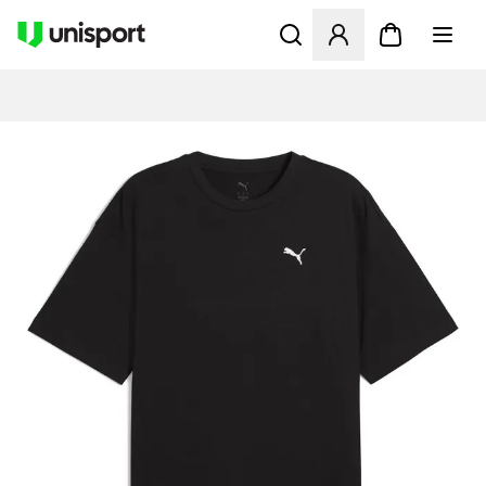
Opent een venster om in te l