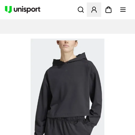
Opent een venster om in te l