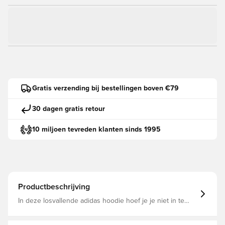
Gratis verzending bij bestellingen boven €79
30 dagen gratis retour
10 miljoen tevreden klanten sinds 1995
Productbeschrijving
In deze losvallende adidas hoodie hoef je je niet in te
houden tijdens je workout. Het model van sweaterstof is
klaar voor kracht- en cardiotraining, met