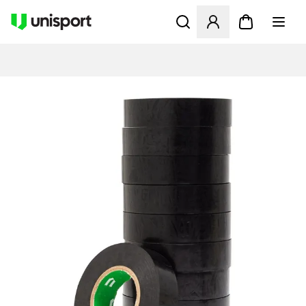
Opent een venster om in te l