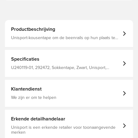
Productbeschrijving
Unisport-kousentape om de beenrails op hun plaats te
houden Is 1,9 centimeter breed. Elke rol heeft een totale
lengte van 19 meter
Specificaties
U240119-01, 292472, Sokkentape, Zwart, Unisport,
Mannen, Vrouwen, Volwassenen, Kinderen
Klantendienst
We zijn er om te helpen
Erkende detailhandelaar
Unisport is een erkende retailer voor toonaangevende
merken