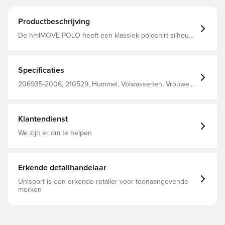
Productbeschrijving
De hmlMOVE POLO heeft een klassiek poloshirt silhouet
en is voorzien van een zachte kraag, halsopening met
twee knopen en korte mouwen. De blouse heeft een
normale pasvorm en op de voorkant van de borst is een
klein hummel® logo geborduurd.
Specificaties
206935-2006, 210529, Hummel, Volwassenen, Vrouwen,
Mannen, Poloshirts, Grijs, 50% Co, 50% Pl - Knit
Klantendienst
We zijn er om te helpen
Erkende detailhandelaar
Unisport is een erkende retailer voor toonaangevende
merken