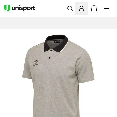
Opent een venster om in te l