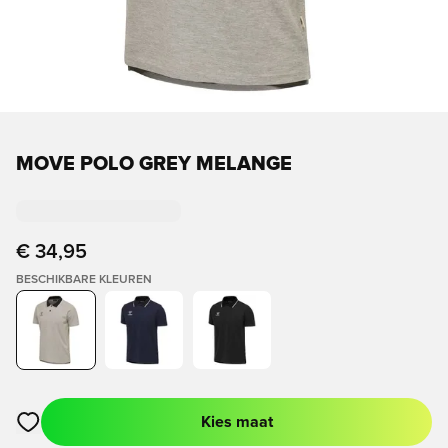
MOVE POLO GREY MELANGE
€ 34,95
BESCHIKBARE KLEUREN
Kies maat
Opent een venster om in te loggen of je aan te melden als lid