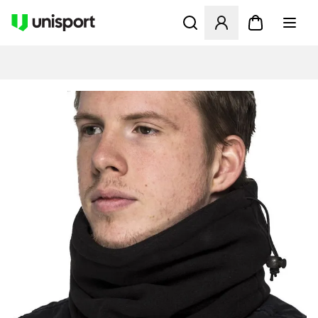
Opent een venster om in te l