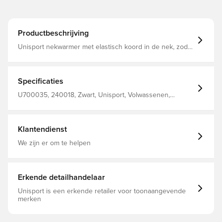
Productbeschrijving
Unisport nekwarmer met elastisch koord in de nek, zodat
je deze kunt aantrekken voor een optimale pasvorm
Ontworpen met Unisport-logo op de voorkant Gemaakt
van 100% polyester.
Specificaties
U700035, 240018, Zwart, Unisport, Volwassenen,
Vrouwen, Mannen, Nekwarmers
Klantendienst
We zijn er om te helpen
Erkende detailhandelaar
Unisport is een erkende retailer voor toonaangevende
merken