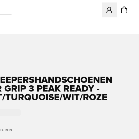
Opent een venster
KEEPERSHANDSCHOENEN
 GRIP 3 PEAK READY -
/TURQUOISE/WIT/ROZE
LEUREN