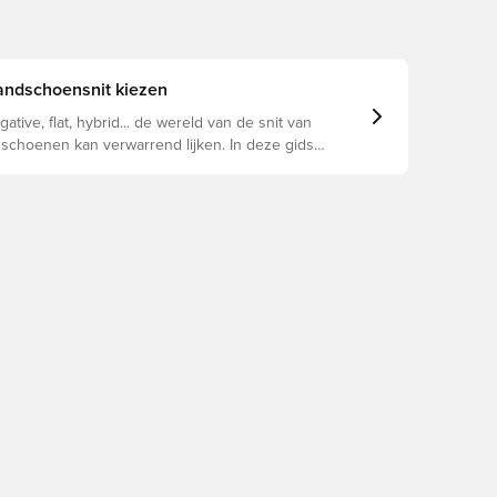
handschoensnit kiezen
gative, flat, hybrid... de wereld van de snit van
choenen kan verwarrend lijken. In deze gids
langrijkste verschillen opgesomd om te helpen bij
n de juiste snit voor elke hand.