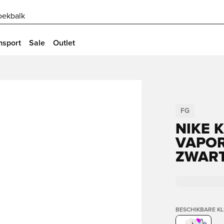
oekbalk
msport
Sale
Outlet
FG
NIKE 
VAPOR
ZWART
BESCHIKBARE K