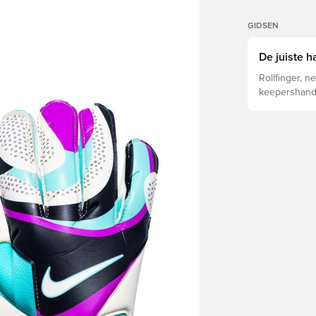
GIDSEN
De juiste 
Rollfinger, ne
keepershands
worden de be
het kiezen va