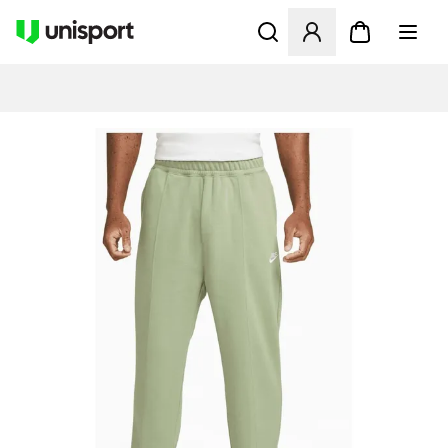
Opent een venster om in te l