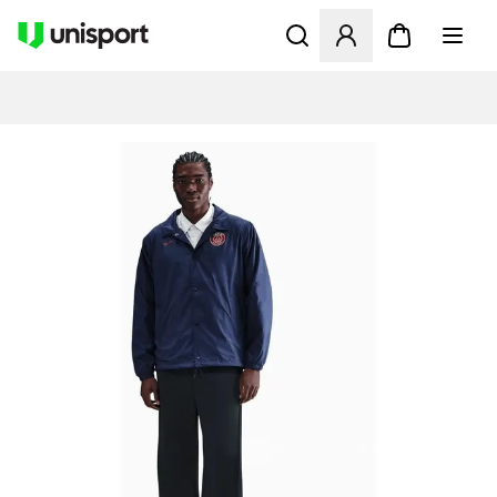
Opent een venster om in te l