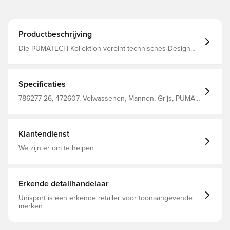
Productbeschrijving
Die PUMATECH Kollektion vereint technisches Design
mit der Tradition des Vereins – für Fußballfans auf und
abseits des Platzes. Die windCELL Technologie sorgt bei
dieser Jacke für Schutz vor Wind und ein angenehmes
Tragegefühl. Offizielle Manchester City Details runden
Specificaties
den Look ab. Entworfen für: Lifestyle by PUMA Passform:
Relaxed Länge: Standard-Jacke Ausschnitt: Stehkragen
786277 26, 472607, Volwassenen, Mannen, Grijs, PUMA,
Hauptmaterial: Webware Verschluss: Durchgehender
Jassen
Reißverschluss Lange Ärmel Taschen: Seitentasche,
Reißverschlusstasche Manchester City Badge
Klantendienst
We zijn er om te helpen
Erkende detailhandelaar
Unisport is een erkende retailer voor toonaangevende
merken