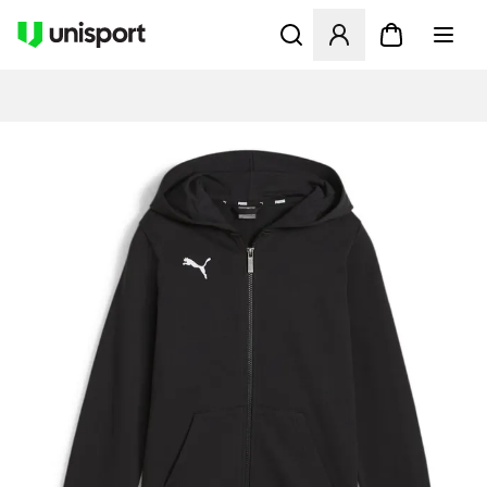
Opent een venster om in te l