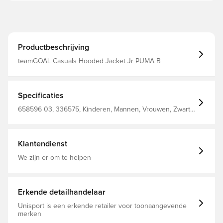
Productbeschrijving
teamGOAL Casuals Hooded Jacket Jr PUMA B
Specificaties
658596 03, 336575, Kinderen, Mannen, Vrouwen, Zwart,
PUMA, Lange mouwen, Hoodies, %78 Bci.Cott. %22
Recy.Cott. Junior Hoody Jacket
Klantendienst
We zijn er om te helpen
Erkende detailhandelaar
Unisport is een erkende retailer voor toonaangevende
merken