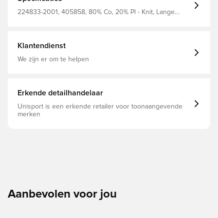
de capuchon, evenals een geborduurd logo op de borst.
Zachte sweatstof Biologisch katoen en gerecycled
224833-2001, 405858, 80% Co, 20% Pl - Knit, Lange
polyester Kangoeroezak Verstelbaar trekkoord in de
mouwen, Hoodies, Mannen, Volwassenen, Hummel,
capuchon Geborduurd logo op de borst 80% biologisch
Zwart
katoen 20% gerecycleerd polyester
Klantendienst
We zijn er om te helpen
Erkende detailhandelaar
Unisport is een erkende retailer voor toonaangevende
merken
Aanbevolen voor jou