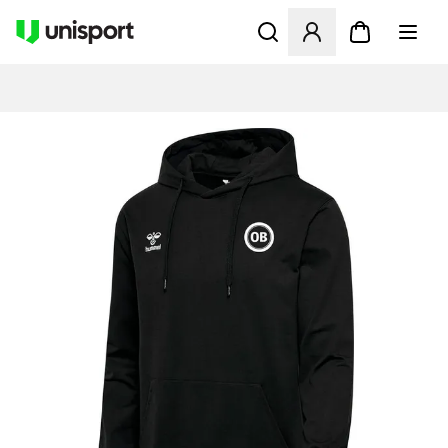
Opent een venster om in te l