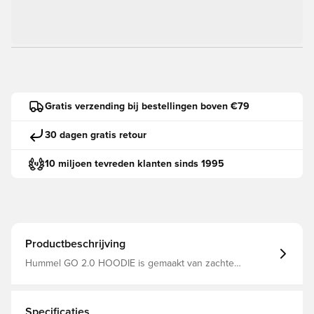
Gratis verzending bij bestellingen boven €79
30 dagen gratis retour
10 miljoen tevreden klanten sinds 1995
Productbeschrijving
Hummel GO 2.0 HOODIE is gemaakt van zachte
sweatstof, gesponnen van biologisch katoen en
gerecycled polyester. Perfect als extra laag als de
temperatuur daalt. Deze hoodie heeft een eenvoudige
stijl met een kangoeroezak en verstelbaar trekkoord in
Specificaties