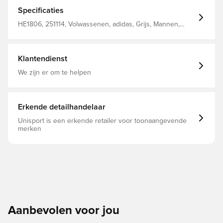
en heeft manchetten voor een goede pasvorm. Een
ritssluiting aan de voorkant betekent dat de hoes
Specificaties
helemaal omhoog gaat als je hem nodig hebt, en
helemaal naar beneden als je hem niet nodig hebt.
HE1806, 251114, Volwassenen, adidas, Grijs, Mannen,
Standaard pasvorm Rits en capuchon Kangoeroezakken
Hoodies, Lange mouwen
Omslag aan zoom en mouwen Ondersteunt het Better
Cotton Initiative Gemaakt van 70% katoen en 30%
gerecycled polyester.
Klantendienst
We zijn er om te helpen
Erkende detailhandelaar
Unisport is een erkende retailer voor toonaangevende
merken
Aanbevolen voor jou