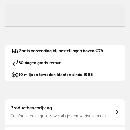
Gratis verzending bij bestellingen boven €79
30 dagen gratis retour
10 miljoen tevreden klanten sinds 1995
Productbeschrijving
Comfort is belangrijk, zowel als je een wedstrijd moet
spelen als in het dagelijks leven. Deze adidas hoodie is
gemaakt van zacht katoen en gerecycled Isoli-polyester