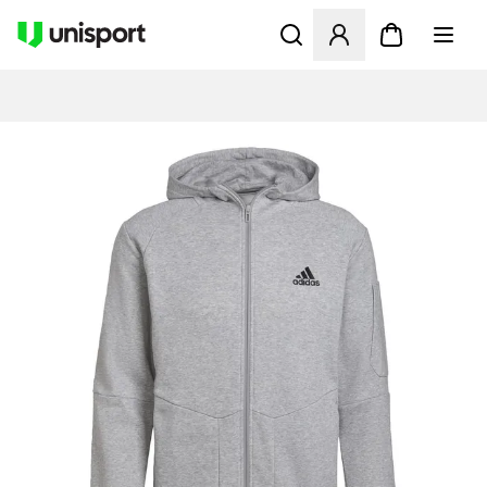
Opent een venster om in te l