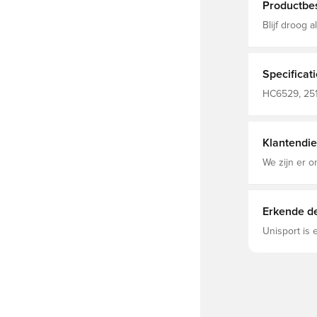
Productbes
Blijf droog 
Volledige r
Vochtabsorberen
gerecycled p
Specificat
HC6529, 251
Lange mou
Klantendie
We zijn er o
Erkende de
Unisport is