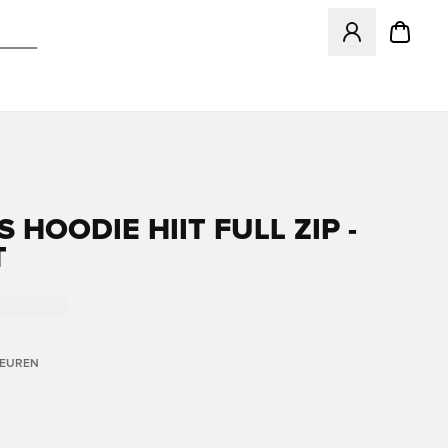
Opent een venster
 HOODIE HIIT FULL ZIP -
T
LEUREN