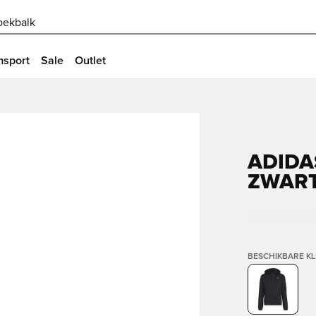
oekbalk
msport
Sale
Outlet
ADIDAS
ZWAR
BESCHIKBARE K