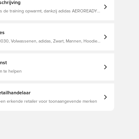
chrijving
als de training opwarmt, dankzij adidas AEROREADY
itssluiting met capuchon Ademend gaas
d AEROREADY Slim fit Gemaakt van 79%
olyester en 21% elastaan.
ies
030, Volwassenen, adidas, Zwart, Mannen, Hoodies,
wen
nst
m te helpen
tailhandelaar
 een erkende retailer voor toonaangevende merken