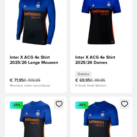
Inter X ACG 4e Shirt
Inter X ACG 4e Shirt
2025/26 Lange Mouwen
2025/26 Dames
Dames
€ 71,95
€ 109,95
€ 69,95
€ 99,95
Meerdere maten beschikbaar
X-Small, Small, Medium
Opent een venster om in te loggen of je aan te melden als li
Opent een venster om in te log
-25%
-35%