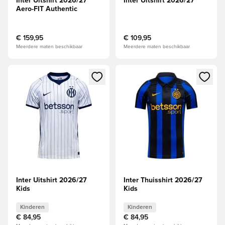
Inter Uitshirt 2026/27
Inter Uitshirt 2026/27
Aero-FIT Authentic
€ 159,95
€ 109,95
Meerdere maten beschikbaar
Meerdere maten beschikbaar
Opent een venster om in te loggen of je aan te melden als li
Opent een venster om in te log
Inter Uitshirt 2026/27
Inter Thuisshirt 2026/27
Kids
Kids
Kinderen
Kinderen
€ 84,95
€ 84,95