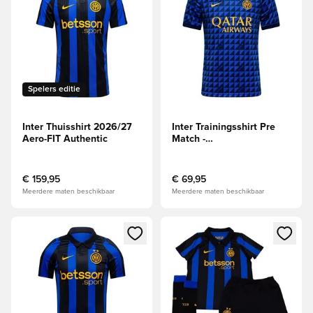
Spelers editie
Inter Thuisshirt 2026/27
Inter Trainingsshirt Pre
Aero-FIT Authentic
Match -
Blauw/Zwart/Goud
€ 159,95
€ 69,95
Meerdere maten beschikbaar
Meerdere maten beschikbaar
Opent een venster om in te loggen of je aan te melden als li
Opent een venster om in te log