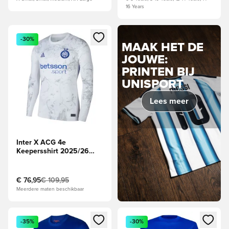
16 Years
Opent een venster om in te loggen of je aan te melden als li
-30%
MAAK HET DE
JOUWE:
PRINTEN BIJ
UNISPORT
Lees meer
Inter X ACG 4e
Keepersshirt 2025/26
Lange Mouwen
€ 76,95
€ 109,95
Meerdere maten beschikbaar
Opent een venster om in te loggen of je aan te melden als li
Opent een venster om in te log
-35%
-30%