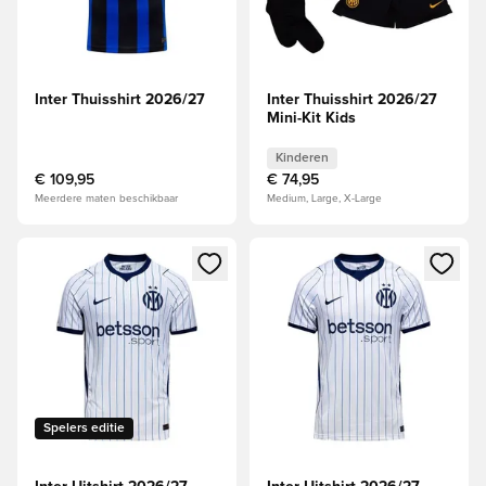
Inter Thuisshirt 2026/27
Inter Thuisshirt 2026/27
Mini-Kit Kids
Kinderen
€ 109,95
€ 74,95
Meerdere maten beschikbaar
Medium, Large, X-Large
Opent een venster om in te loggen of je aan te melden als li
Opent een venster om in te log
Spelers editie