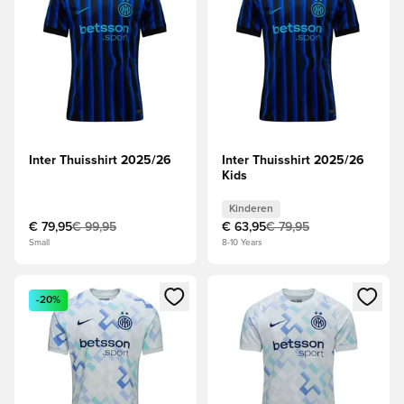
Inter Thuisshirt 2025/26
Inter Thuisshirt 2025/26
Kids
Kinderen
€ 79,95
€ 99,95
€ 63,95
€ 79,95
Small
8-10 Years
Opent een venster om in te loggen of je aan te melden als li
Opent een venster om in te log
-20%