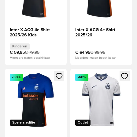
Inter X ACG 4e Shirt
Inter X ACG 4e Shirt
2025/26 Kids
2025/26
Kinderen
€ 59,95
€ 79,95
€ 64,95
€ 99,95
Meerdere maten beschikbaar
Meerdere maten beschikbaar
Opent een venster om in te loggen of je aan te melden als li
Opent een venster om in te log
-30%
-60%
Spelers editie
Outlet