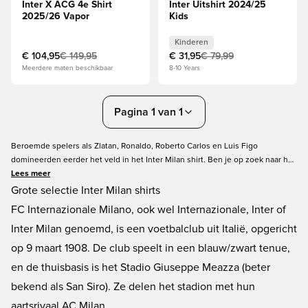
Inter X ACG 4e Shirt
Inter Uitshirt 2024/25
2025/26 Vapor
Kids
Kinderen
€ 104,95
€ 149,95
€ 31,95
€ 79,99
Meerdere maten beschikbaar
8-10 Years
Pagina 1 van 1
Beroemde spelers als Zlatan, Ronaldo, Roberto Carlos en Luis Figo
domineerden eerder het veld in het Inter Milan shirt. Ben je op zoek naar het
Inter Milan shirt of iets anders van de Milanese club, dan vind je het hier op
Lees meer
unisportstore.nl. Je kan voor het thuis- of uitshirt gaan, enje naam en
Grote selectie Inter Milan shirts
nummer op de achterkant toevoegen. Bestel nu al je Inter Milan shirt voor de
FC Internazionale Milano, ook wel Internazionale, Inter of
laagste prijs uit het enorme aanbod bij Unisport.
Inter Milan genoemd, is een voetbalclub uit Italië, opgericht
op 9 maart 1908. De club speelt in een blauw/zwart tenue,
en de thuisbasis is het Stadio Giuseppe Meazza (beter
bekend als San Siro). Ze delen het stadion met hun
aartsrivaal AC Milan.