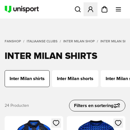
Opent een venster om in te l
FANSHOP
ITALIAANSE CLUBS
INTER MILAN SHOP
INTER MILAN SHI
INTER MILAN SHIRTS
Inter Milan shirts
Inter Milan shorts
Inter Milan
Filters en sortering
24
Producten
Opent een venster om in te loggen of je aan te melden als li
Opent een venster om in te log