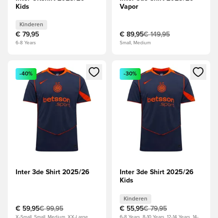
Kids
Vapor
Kinderen
€ 79,95
€ 89,95
€ 149,95
6-8 Years
Small, Medium
Opent een venster om in te loggen of je aan te melden als li
Opent een venster om in te log
-40%
-30%
Inter 3de Shirt 2025/26
Inter 3de Shirt 2025/26
Kids
Kinderen
€ 59,95
€ 99,95
€ 55,95
€ 79,95
X-Small, Small, Medium, XX-Large
6-8 Years, 8-10 Years, 12-14 Years, 14-