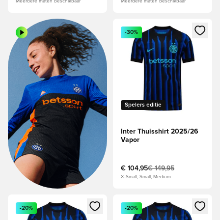
Meerdere maten beschikbaar
Meerdere maten beschikbaar
Opent een venster om in te log
-30%
Spelers editie
Inter Thuisshirt 2025/26
Vapor
€ 104,95
€ 149,95
X-Small, Small, Medium
Opent een venster om in te loggen of je aan te melden als li
Opent een venster om in te log
-20%
-20%