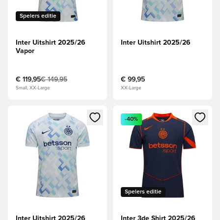
Spelers editie
Inter Uitshirt 2025/26
Inter Uitshirt 2025/26
Vapor
€ 119,95
€ 149,95
€ 99,95
Small, XX-Large
XX-Large
Opent een venster om in te loggen of je aan te melden als li
Opent een venster om in te log
-40%
Spelers editie
Inter Uitshirt 2025/26
Inter 3de Shirt 2025/26