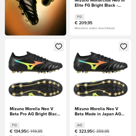
Mizuno Monarcida Neo III
Elite FG Bright Black -
Zwart/Oranje
FG
€ 209,95
Meerdere maten beschikbaar
Opent een venster om in te loggen of je aan te melden als li
Opent een venster om in te log
Mizuno Morelia Neo V
Mizuno Morelia Neo V
Beta Pro AG Bright Black
Beta Made in Japan AG
- Zwart/Oranje/Evening
Bright Black -
Prim
Zwart/Oranje
FG
AG
€ 134,95
€ 149,95
€ 323,95
€ 359,95