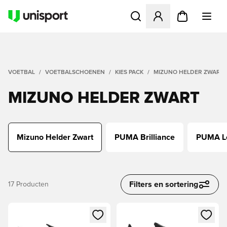
Opent een venster om in te l
VOETBAL
VOETBALSCHOENEN
KIES PACK
MIZUNO HELDER ZWART
MIZUNO HELDER ZWART
Mizuno Helder Zwart
PUMA Brilliance
PUMA L
Filters en sortering
17
Producten
Opent een venster om in te loggen of je aan te melden als li
Opent een venster om in te log