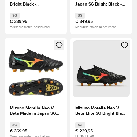
Bright Black -
Japan SG Bright Black -
Zwart/Oranje
Zwart/Oranje
SG
SG
€ 239,95
€ 349,95
Meerdere maten beschikbaar
Meerdere maten beschikbaar
Opent een venster om in te loggen of je aan te melden als li
Opent een venster om in te log
Mizuno Morelia Neo V
Mizuno Morelia Neo V
Beta Made in Japan SG
Beta Elite SG Bright Black
Bright Black -
- Zwart/Oranje
Zwart/Oranje
SG
SG
€ 369,95
€ 229,95
Meerdere maten beschikbaar
EU 39, EU 40