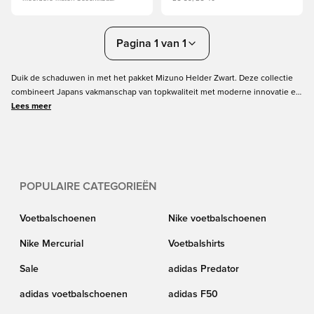
Pagina 1 van 1
Duik de schaduwen in met het pakket Mizuno Helder Zwart. Deze collectie
combineert Japans vakmanschap van topkwaliteit met moderne innovatie en
is gemaakt voor spelers die snelheid willen zonder in te leveren op
Lees meer
balgevoel. Ga voorop met de gloednieuwe Morelia Neo V, ontworpen voor
explosieve versnelling en een 'barefeet'-gevoel, of ervaar de volgende
generatie snelheid met de Mizuno Alpha III. Herdefinieer je snelheid.
POPULAIRE CATEGORIEËN
Voetbalschoenen
Nike voetbalschoenen
Nike Mercurial
Voetbalshirts
Sale
adidas Predator
adidas voetbalschoenen
adidas F50