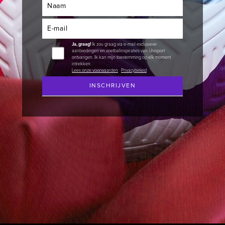
Naam
E-mail
Ja, graag!
Ik zou graag via e-mail exclusieve
aanbiedingen en voetbalinspiraties van Unisport
ontvangen. Ik kan mijn toestemming op elk moment
intrekken.
Lees onze voorwaarden
|
Privacybeleid
INSCHRIJVEN