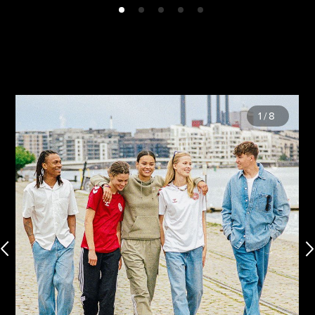
1
/
8