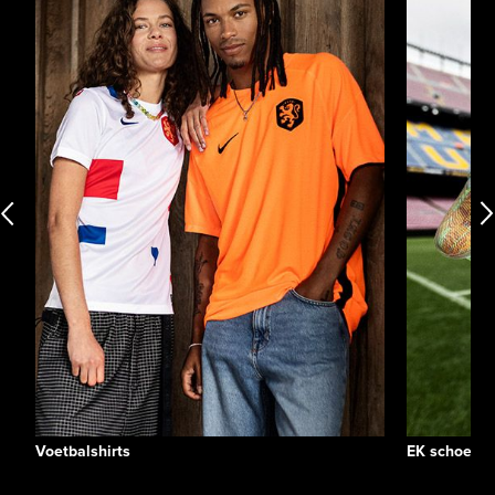
Voetbalshirts
EK schoene