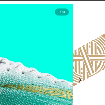
1
/
4