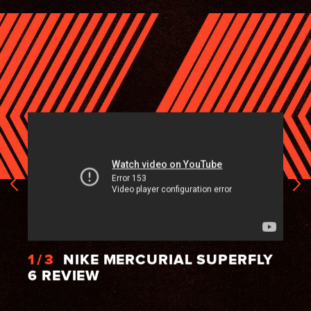
FLY
1/3
NIKE MERCURIAL SUPERFLY
2/
6 REVIEW
MER
VA