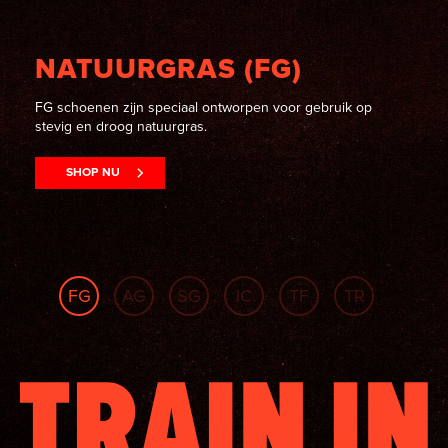
NATUURGRAS (FG)
FG schoenen zijn speciaal ontworpen voor gebruik op
stevig en droog natuurgras.
SHOP NU
FG
AG
SG
IC
TF
TR