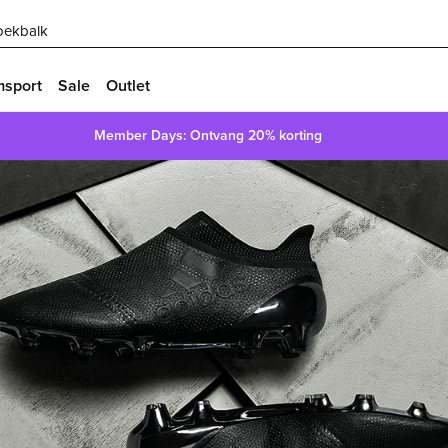
oekbalk
msport
Sale
Outlet
Member Days: Ontvang 20% korting