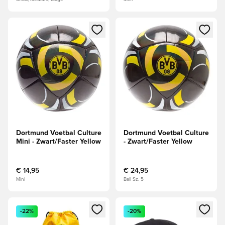
Opent een venster om in te loggen of je aan te melden als li
Opent een venster om in te log
Dortmund Voetbal Culture
Dortmund Voetbal Culture
Mini - Zwart/Faster Yellow
- Zwart/Faster Yellow
€ 14,95
€ 24,95
Mini
Ball Sz. 5
Opent een venster om in te loggen of je aan te melden als li
Opent een venster om in te log
-22%
-20%