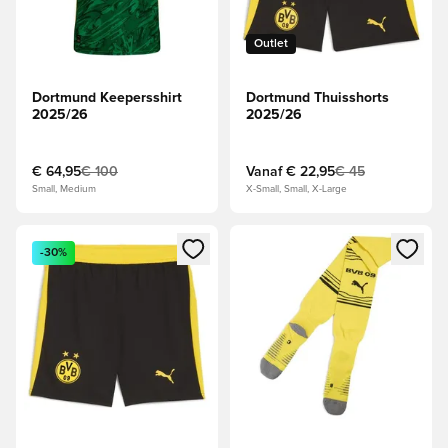
Outlet
Dortmund Keepersshirt
Dortmund Thuisshorts
2025/26
2025/26
€ 64,95
€ 100
Vanaf
€ 22,95
€ 45
Small, Medium
X-Small, Small, X-Large
Opent een venster om in te loggen of je aan te melden als li
Opent een venster om in te log
-30%