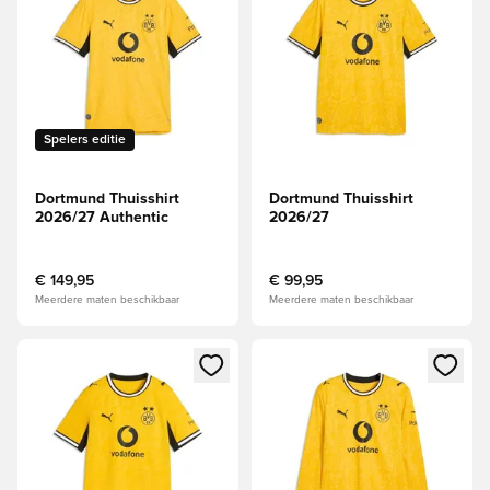
Spelers editie
Dortmund Thuisshirt
Dortmund Thuisshirt
2026/27 Authentic
2026/27
€ 149,95
€ 99,95
Meerdere maten beschikbaar
Meerdere maten beschikbaar
Opent een venster om in te loggen of je aan te melden als li
Opent een venster om in te log