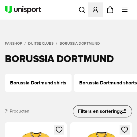
Opent een venster om in te l
FANSHOP
DUITSE CLUBS
BORUSSIA DORTMUND
BORUSSIA DORTMUND
Borussia Dortmund shirts
Borussia Dortmund shorts
Filters en sortering
71
Producten
Opent een venster om in te loggen of je aan te melden als li
Opent een venster om in te log