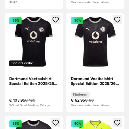
38-42
Meerdere maten beschikbaar
Opent een venster om in te loggen of je aan te melden als li
Opent een venster om in te log
-35%
-30%
Spelers editie
Dortmund Voetbalshirt
Dortmund Voetbalshirt
Special Edition 2025/26
Special Edition 2025/26
Authentic
Kids
Kinderen
€ 103,95
€ 160
€ 62,95
€ 90
X-Small, Small, Medium, X-Large
Meerdere maten beschikbaar
Opent een venster om in te loggen of je aan te melden als li
Opent een venster om in te log
-35%
-50%