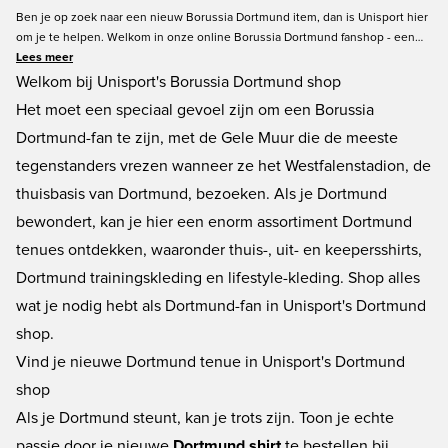
Ben je op zoek naar een nieuw Borussia Dortmund item, dan is Unisport hier
om je te helpen. Welkom in onze online Borussia Dortmund fanshop - een
droom voor elke Borussia Dortmund fan die de club wil steunen door hun
Lees meer
kleuren te dragen. Onze Borussia Dortmund fanshop bestaat uit alle soorten
Welkom bij Unisport's Borussia Dortmund shop
Borussia Dortmund items - van Dortmund shirts, shorts, sokken tot
Het moet een speciaal gevoel zijn om een ​​Borussia
merchandise. Toon je trots voor Borussia Dortmund en shop je nieuwe
Dortmund-fan te zijn, met de Gele Muur die de meeste
product bij Unisport. Altijd gemakkelijk winkelen en het beste aanbod.
tegenstanders vrezen wanneer ze het Westfalenstadion, de
thuisbasis van Dortmund, bezoeken. Als je Dortmund
bewondert, kan je hier een ​​enorm assortiment Dortmund
tenues ontdekken, waaronder thuis-, uit- en keepersshirts,
Dortmund trainingskleding en lifestyle-kleding. Shop alles
wat je nodig hebt als Dortmund-fan in Unisport's Dortmund
shop.
Vind je nieuwe Dortmund tenue in Unisport's Dortmund
shop
Als je Dortmund steunt, kan je trots zijn. Toon je echte
passie door je nieuwe
Dortmund shirt
te bestellen bij