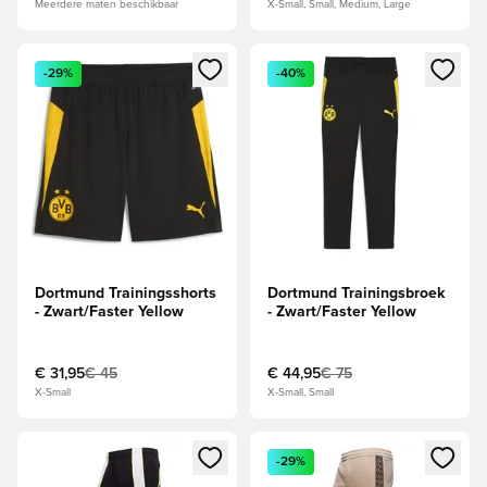
Meerdere maten beschikbaar
X-Small, Small, Medium, Large
Opent een venster om in te loggen of je aan te melden als li
Opent een venster om in te log
-29%
-40%
Dortmund Trainingsshorts
Dortmund Trainingsbroek
- Zwart/Faster Yellow
- Zwart/Faster Yellow
€ 31,95
€ 45
€ 44,95
€ 75
X-Small
X-Small, Small
Opent een venster om in te loggen of je aan te melden als li
Opent een venster om in te log
-29%