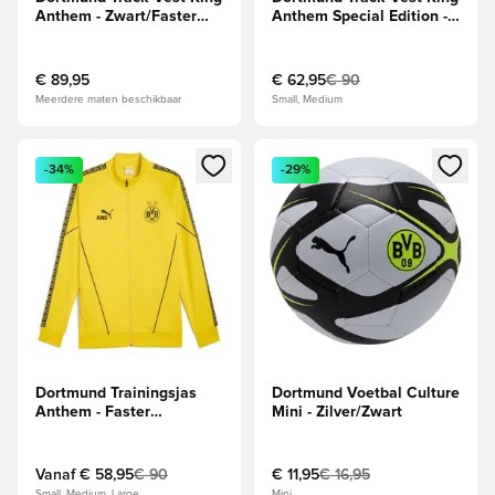
Anthem - Zwart/Faster
Anthem Special Edition -
Yellow
Albast/Zwart
€ 89,95
€ 62,95
€ 90
Meerdere maten beschikbaar
Small, Medium
Opent een venster om in te loggen of je aan te melden als li
Opent een venster om in te log
-34%
-29%
Dortmund Trainingsjas
Dortmund Voetbal Culture
Anthem - Faster
Mini - Zilver/Zwart
Yellow/Zwart
Vanaf
€ 58,95
€ 90
€ 11,95
€ 16,95
Small, Medium, Large
Mini