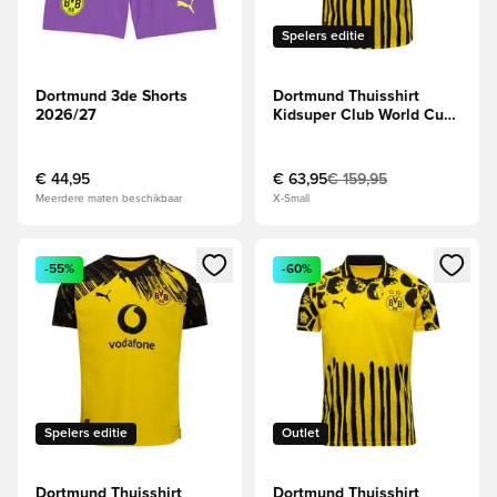
Spelers editie
Dortmund 3de Shorts
Dortmund Thuisshirt
2026/27
Kidsuper Club World Cup
2025 Authentic
€ 44,95
€ 63,95
€ 159,95
Meerdere maten beschikbaar
X-Small
Opent een venster om in te loggen of je aan te melden als li
Opent een venster om in te log
-55%
-60%
Spelers editie
Outlet
Dortmund Thuisshirt
Dortmund Thuisshirt