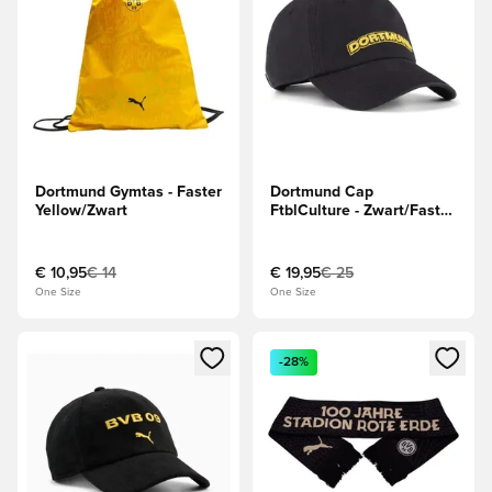
Dortmund Gymtas - Faster
Dortmund Cap
Yellow/Zwart
FtblCulture - Zwart/Faster
Yellow
€ 10,95
€ 14
€ 19,95
€ 25
One Size
One Size
Opent een venster om in te loggen of je aan te melden als li
Opent een venster om in te log
-28%