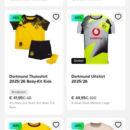
Opent een venster om in te loggen of je aan te melden als li
Opent een venster om in te log
-35%
-55%
Outlet
Dortmund Thuisshirt
Dortmund Uitshirt
2025/26 Baby-Kit Kids
2025/26
Kinderen
€ 41,95
€ 65
€ 44,95
€ 100
0-2 Years, 0-2 Years, 0-2 Years, 0-2
X-Small, Small, Medium, Large
Years
Opent een venster om in te loggen of je aan te melden als li
Opent een venster om in te log
-50%
-20%