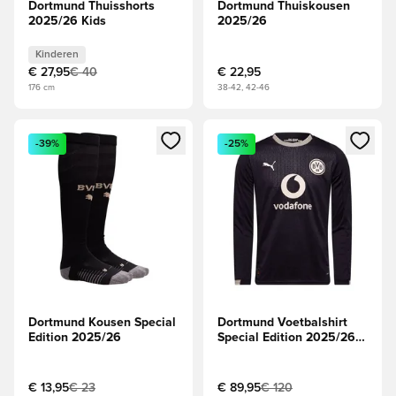
Dortmund Thuisshorts
Dortmund Thuiskousen
2025/26 Kids
2025/26
Kinderen
€ 27,95
€ 40
€ 22,95
176 cm
38-42, 42-46
Opent een venster om in te loggen of je aan te melden als li
Opent een venster om in te log
-39%
-25%
Dortmund Kousen Special
Dortmund Voetbalshirt
Edition 2025/26
Special Edition 2025/26
Lange Mouwen
€ 13,95
€ 23
€ 89,95
€ 120