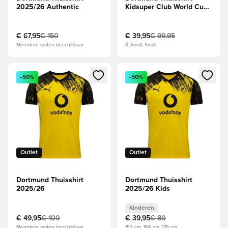
2025/26 Authentic
Kidsuper Club World Cup
2025
€ 67,95
€ 150
€ 39,95
€ 99,95
Meerdere maten beschikbaar
X-Small, Small
Opent een venster om in te loggen of je aan te melden als li
Opent een venster om in te log
-50%
-50%
Outlet
Outlet
Dortmund Thuisshirt
Dortmund Thuisshirt
2025/26
2025/26 Kids
Kinderen
€ 49,95
€ 100
€ 39,95
€ 80
Meerdere maten beschikbaar
152 cm, 164 cm, 176 cm