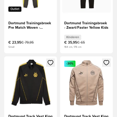
Outlet
Dortmund Trainingsbroek
Dortmund Trainingsbroek
Pre Match Woven -
- Zwart/Faster Yellow Kids
Zwart/Geel
Kinderen
€ 23,95
€ 79,95
€ 35,95
€ 65
Small
164 cm, 176 cm
Opent een venster om in te loggen of je aan te melden als li
Opent een venster om in te log
-30%
Dortmund Track Vest King
Dortmund Track Vest King