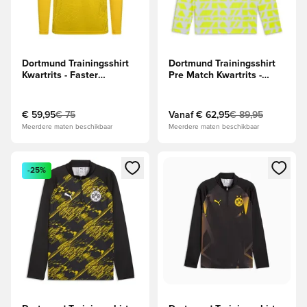
Dortmund Trainingsshirt
Dortmund Trainingsshirt
Kwartrits - Faster
Pre Match Kwartrits -
Yellow/Geel
Zilver/Geel
€ 59,95
€ 75
Vanaf
€ 62,95
€ 89,95
Meerdere maten beschikbaar
Meerdere maten beschikbaar
Opent een venster om in te loggen of je aan te melden als li
Opent een venster om in te log
-25%