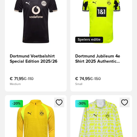
Spelers editie
Dortmund Voetbalshirt
Dortmund Jubileum 4e
Special Edition 2025/26
Shirt 2025 Authentic
LIMITED EDITION
€ 71,95
€ 110
€ 74,95
€ 150
Medium
Small
Opent een venster om in te loggen of je aan te melden als li
Opent een venster om in te log
-20%
-30%