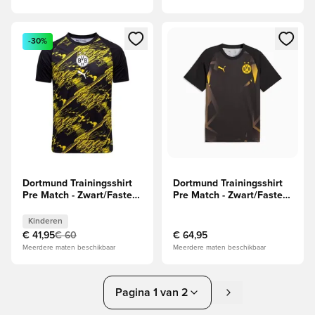
Opent een venster om in te loggen of je aan te melden als li
Opent een venster om in te log
-30%
Dortmund Trainingsshirt
Dortmund Trainingsshirt
Pre Match - Zwart/Faster
Pre Match - Zwart/Faster
Yellow Kids
Yellow
Kinderen
€ 41,95
€ 60
€ 64,95
Meerdere maten beschikbaar
Meerdere maten beschikbaar
Pagina 1 van 2