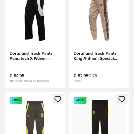
Dortmund Track Pants
Dortmund Track Pants
Pumatech-X Woven -
King Anthem Special
Zwart/Cool lichtgrijs
Edition - Albast/Zwart
€ 84,95
€ 52,95
€ 75
Meerdere maten beschikbaar
Small
Opent een venster om in te loggen of je aan te melden als li
Opent een venster om in te log
-70%
-45%