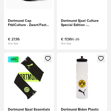
Dortmund Cap
Dortmund Sjaal Culture
FtblCulture - Zwart/Faster
Special Edition -
Yellow
Zwart/Albast
€ 27,95
€ 17,95
€ 25
One Size
One Size
Opent een venster om in te loggen of je aan te melden als li
Opent een venster om in te log
-20%
Dortmund Sjaal Essentials
Dortmund Bidon Plastic