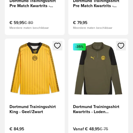
Dortmund Trainingsshirt
Dortmund Trainingsshirt
Pre Match Kwartrits -
Pre Match Kwartrits -
Zwart/Faster Yellow
Zwart/Faster Yellow
€ 59,95
€ 80
€ 79,95
Meerdere maten beschikbaar
Meerdere maten beschikbaar
Opent een venster om in te loggen of je aan te melden als li
Opent een venster om in te log
-35%
Dortmund Trainingsshirt
Dortmund Trainingsshirt
King - Geel/Zwart
Kwartrits - Loden
Green/Zwart
€ 84,95
Vanaf
€ 48,95
€ 75