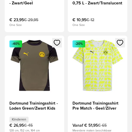
- Zwart/Geel
0,75 L - Zwart/Translucent
€ 23,95
€ 29,95
€ 10,95
€ 12
One Size
One Size
Opent een venster om in te loggen of je aan te melden als li
Opent een venster om in te log
-40%
-20%
Dortmund Trainingsshirt -
Dortmund Trainingsshirt
Loden Green/Zwart Kids
Pre Match - Geel/Zilver
Kinderen
€ 26,95
€ 45
Vanaf
€ 51,95
€ 65
128 cm, 152 cm, 164 cm
Meerdere maten beschikbaar