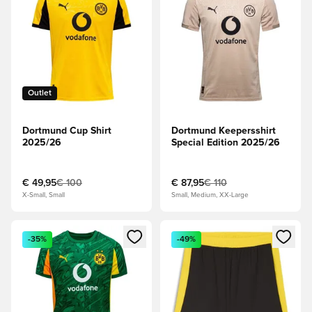
Outlet
Dortmund Cup Shirt
Dortmund Keepersshirt
2025/26
Special Edition 2025/26
€ 49,95
€ 100
€ 87,95
€ 110
X-Small, Small
Small, Medium, XX-Large
Opent een venster om in te loggen of je aan te melden als li
Opent een venster om in te log
-35%
-49%