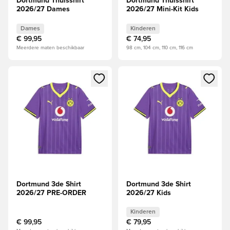
Dortmund Thuisshirt
Dortmund Thuisshirt
2026/27 Dames
2026/27 Mini-Kit Kids
Dames
Kinderen
€ 99,95
€ 74,95
Meerdere maten beschikbaar
98 cm, 104 cm, 110 cm, 116 cm
Opent een venster om in te loggen of je aan te melden als li
Opent een venster om in te log
Dortmund 3de Shirt
Dortmund 3de Shirt
2026/27 PRE-ORDER
2026/27 Kids
Kinderen
€ 99,95
€ 79,95